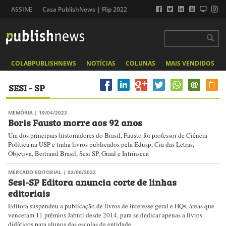
ASSINE
Casa PublishNews | Flip 2022
COLABPUBLISHNEWS
NOTÍCIAS
COLUNAS
MAIS VENDIDOS
SESI - SP
MEMÓRIA
| 19/04/2023
Boris Fausto morre aos 92 anos
Um dos principais historiadores do Brasil, Fausto foi professor de Ciência
Política na USP e tinha livros publicados pela Edusp, Cia das Letras,
Objetiva, Bertrand Brasil, Sesi SP, Graal e Intrínseca
MERCADO EDITORIAL
| 02/06/2022
Sesi-SP Editora anuncia corte de linhas
editoriais
Editora suspendeu a publicação de livros de interesse geral e HQs, áreas que
venceram 11 prêmios Jabuti desde 2014, para se dedicar apenas a livros
didáticos para alunos das escolas da entidade