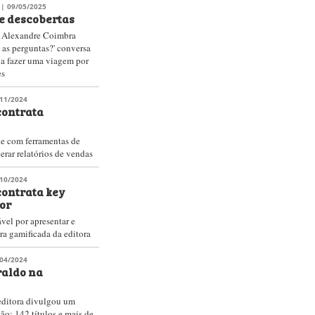
| 09/05/2025
e descobertas
de Alexandre Coimbra
as perguntas?' conversa
a a fazer uma viagem por
es
11/2024
ontrata
ade com ferramentas de
rar relatórios de vendas
10/2024
ontrata key
or
ável por apresentar e
ra gamificada da editora
04/2024
raldo na
 editora divulgou um
ão: 142 títulos e mais de