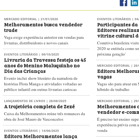
MERCADO EDITORIAL
| 21/01/2026
EVENTOS LITERÁRIOS
| 04
Melhoramentos busca vendedor
Participantes da
trade
Editores realizam
vitrine cultural 
Vaga exige experiência anterior em vendas para
livrarias, distribuidores e novos canais
Comitiva brasileira visit
2020 se entitula como um
próxima geração'
EVENTOS LITERÁRIOS
| 09/10/2025
Livraria da Travessa festeja os 45
anos do Menino Maluquinho no
MERCADO EDITORIAL
| 26/
Dia das Crianças
Editora Melhora
vagas
Evento inclui show literário da narradora de
histórias Flora Manga e atividades voltadas ao
Vagas são para atuar em
público infantil em outras livrarias cariocas
híbrido de trabalho
LANÇAMENTOS DE LIVROS
| 28/08/2025
MERCADO EDITORIAL
| 29/
A trajetória completa de Zezé
Melhoramentos c
vendedor e-com
Caixa da Melhoramentos reúne três romances da
obra de José Mauro de Vasconcelos
É preciso ter ensino supe
experiência prévia com 
venda
EVENTOS LITERÁRIOS
| 14/06/2025
Editora Melhoramentos lança