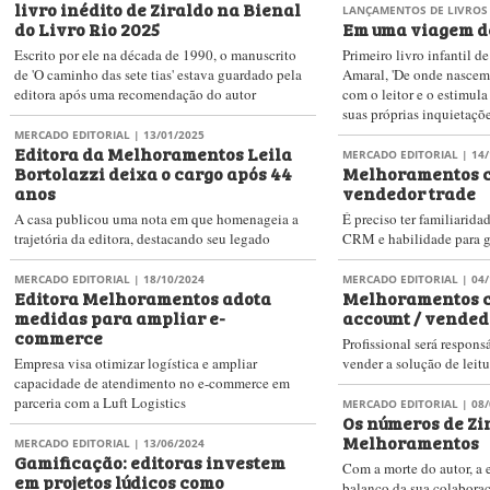
livro inédito de Ziraldo na Bienal
LANÇAMENTOS DE LIVROS
do Livro Rio 2025
Em uma viagem d
Escrito por ele na década de 1990, o manuscrito
Primeiro livro infantil 
de 'O caminho das sete tias' estava guardado pela
Amaral, 'De onde nascem 
editora após uma recomendação do autor
com o leitor e o estimul
suas próprias inquietaçõ
MERCADO EDITORIAL
| 13/01/2025
Editora da Melhoramentos Leila
MERCADO EDITORIAL
| 14/
Bortolazzi deixa o cargo após 44
Melhoramentos c
anos
vendedor trade
A casa publicou uma nota em que homenageia a
É preciso ter familiarid
trajetória da editora, destacando seu legado
CRM e habilidade para ge
MERCADO EDITORIAL
| 18/10/2024
MERCADO EDITORIAL
| 04/
Editora Melhoramentos adota
Melhoramentos c
medidas para ampliar e-
account / vended
commerce
Profissional será respons
Empresa visa otimizar logística e ampliar
vender a solução de leitu
capacidade de atendimento no e-commerce em
parceria com a Luft Logistics
MERCADO EDITORIAL
| 08/
Os números de Zi
Melhoramentos
MERCADO EDITORIAL
| 13/06/2024
Gamificação: editoras investem
Com a morte do autor, a
em projetos lúdicos como
balanço da sua colaboraç