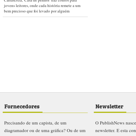
Carrascoza, 'Casa de penhor' traz contos para
jovens leitores, onde cada história remete a um
bem precioso que foi levado por alguém
Fornecedores
Newsletter
Precisando de um capista, de um
O PublishNews nasc
diagramador ou de uma gráfica? Ou de um
newsletter. E esta co