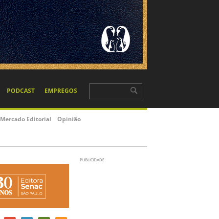
PODCAST
EMPREGOS
Mercado Editorial
Opinião
PUBLICIDADE