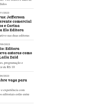
didos
11/2023
as: Jefferson
gerente comercial
s e Corina
a Elo Editora
tivo nas duas editoras
/09/2023
io: Editora
eva autoras como
Laila Zaid
ões, programação e
tir de R$ 10
06/2023
bre vaga para
e e experiência com
 editoriais estão entre