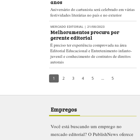
anos
Aniversário do cartunista será celebrado em várias
festividades literárias no país e no exterior
MERCADO EDITORIAL
| 21/08/2023
Melhoramentos procura por
gerente editorial
É preciso ter experiência comprovada na área
Editorial Educacional e Entretenimento infanto-
juvenil e conhecimento de contratos de direitos
autorais
1
2
3
4
5
...
5
Empregos
Você está buscando um emprego no
mercado editorial? O PublishNews oferece