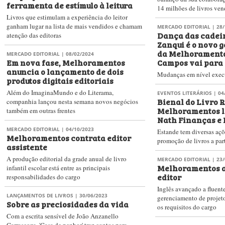
ferramenta de estímulo à leitura
14 milhões de livros ven
Livros que estimulam a experiência do leitor
ganham lugar na lista de mais vendidos e chamam
MERCADO EDITORIAL
| 28/
Dança das cadeir
atenção das editoras
Zanqui é o novo 
da Melhoramento
MERCADO EDITORIAL
| 08/02/2024
Em nova fase, Melhoramentos
Campos vai para 
anuncia o lançamento de dois
Mudanças em nível execu
produtos digitais editoriais
Além do ImaginaMundo e do Literama,
EVENTOS LITERÁRIOS
| 04
Bienal do Livro R
companhia lançou nesta semana novos negócios
Melhoramentos l
também em outras frentes
Nath Finanças e 
MERCADO EDITORIAL
| 04/10/2023
Estande tem diversas aç
Melhoramentos contrata editor
promoção de livros a par
assistente
A produção editorial da grade anual de livro
MERCADO EDITORIAL
| 23/
Melhoramentos a
infantil escolar está entre as principais
editor
responsabilidades do cargo
Inglês avançado a fluent
LANÇAMENTOS DE LIVROS
| 30/06/2023
gerenciamento de projetos
Sobre as preciosidades da vida
os requisitos do cargo
Com a escrita sensível de João Anzanello