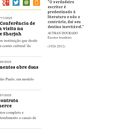
“
O verdadeiro
escritor é
predestinado à
literatura e não o
/11/2025
contrário, daí seu
 Conferência de
destino inevitável.
”
 visita na
de Sharjah
AUTRAN DOURADO
Escritor brasileiro
ou instituição que desde
 centro cultural 'da
(1926-2012)
09/2025
mentos abre duas
 São Paulo, em modelo
07/2025
ontrata
merce
rior completo e
atendimento a canais de