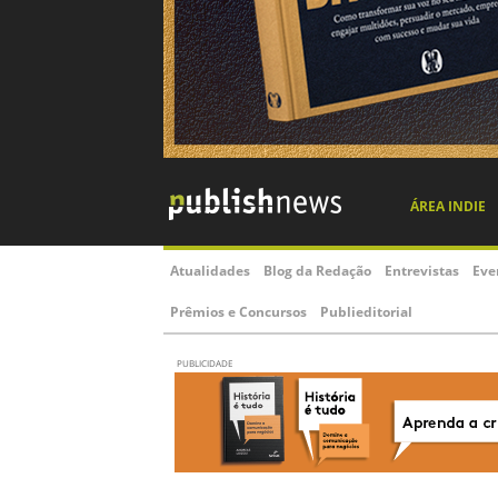
ÁREA INDIE
Atualidades
Blog da Redação
Entrevistas
Eve
Prêmios e Concursos
Publieditorial
PUBLICIDADE