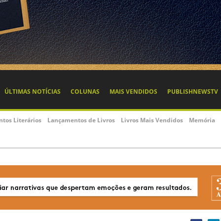
ÚLTIMAS NOTÍCIAS
COLUNAS
MAIS VENDIDOS
PUBLISHNEWSTV
ntos Literários
Lançamentos de Livros
Livros Mais Vendidos
Memória