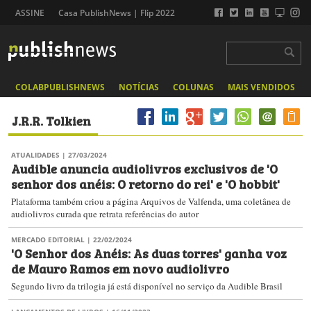
ASSINE
Casa PublishNews | Flip 2022
COLABPUBLISHNEWS
NOTÍCIAS
COLUNAS
MAIS VENDIDOS
J.R.R. Tolkien
ATUALIDADES
| 27/03/2024
Audible anuncia audiolivros exclusivos de 'O
senhor dos anéis: O retorno do rei' e 'O hobbit'
Plataforma também criou a página Arquivos de Valfenda, uma coletânea de
audiolivros curada que retrata referências do autor
MERCADO EDITORIAL
| 22/02/2024
'O Senhor dos Anéis: As duas torres' ganha voz
de Mauro Ramos em novo audiolivro
Segundo livro da trilogia já está disponível no serviço da Audible Brasil