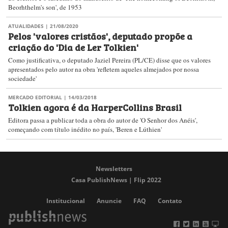
Beorhthelm's son', de 1953
ATUALIDADES
| 21/08/2020
Pelos 'valores cristãos', deputado propõe a
criação do 'Dia de Ler Tolkien'
Como justificativa, o deputado Jaziel Pereira (PL/CE) disse que os valores
apresentados pelo autor na obra 'refletem aqueles almejados por nossa
sociedade'
MERCADO EDITORIAL
| 14/03/2018
Tolkien agora é da HarperCollins Brasil
Editora passa a publicar toda a obra do autor de 'O Senhor dos Anéis',
começando com título inédito no país, 'Beren e Lúthien'
Newsletters
Casa PublishNews | Flip 2022
Institucional
Anuncie
FAQ
Contato