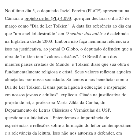
No último dia 5, o deputado Jaziel Pereira (PL/CE) apresentou na
Câmara o
projeto de lei (PL) 4.093
, que quer declarar o dia 25 de
março como "Dia de Ler Tolkien". A data faz referência ao dia em
que "um anel foi destruído" em
O senhor dos anéis
e é celebrada
na Inglaterra desde 2003. Embora não faça nenhuma referência a
isso na justificativa, ao jornal
O Globo
, o deputado defendeu que a
obra de Tolkien tem “valores cristãos”. “O Brasil é um dos
maiores países cristãos do Mundo, e Tolkien disse que sua obra é
fundamentalmente religiosa e cristã. Seus valores refletem aqueles
almejados por nossa sociedade. Só temos a nos beneficiar com o
Dia de Ler Tolkien. É uma pauta ligada à educação e inspiração
em nossos jovens e adultos”, explicou. Citada na justificativa do
projeto de lei, a professora Maria Zilda da Cunha, do
Departamento de Letras Clássicas e Vernáculas da USP,
questionou a iniciativa. “Entendemos a importância de
experiências e reflexões sobre a formação do leitor contemporâneo
e a relevância da leitura. Isso não nos autoriza a defender, em