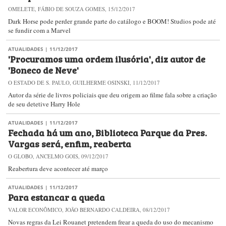
OMELETE, FÁBIO DE SOUZA GOMES, 15/12/2017
Dark Horse pode perder grande parte do catálogo e BOOM! Studios pode até
se fundir com a Marvel
ATUALIDADES
| 11/12/2017
'Procuramos uma ordem ilusória', diz autor de
'Boneco de Neve'
O ESTADO DE S. PAULO, GUILHERME OSINSKI, 11/12/2017
Autor da série de livros policiais que deu origem ao filme fala sobre a criação
de seu detetive Harry Hole
ATUALIDADES
| 11/12/2017
Fechada há um ano, Biblioteca Parque da Pres.
Vargas será, enfim, reaberta
O GLOBO, ANCELMO GOIS, 09/12/2017
Reabertura deve acontecer até março
ATUALIDADES
| 11/12/2017
Para estancar a queda
VALOR ECONÔMICO, JOÃO BERNARDO CALDEIRA, 08/12/2017
Novas regras da Lei Rouanet pretendem frear a queda do uso do mecanismo