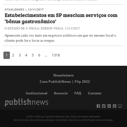
ATUALIDADES
| 13/11/2017
Estabelecimentos em SP mesclam serviços com
'bônus gastronômico'
O ESTADO DE S. PAULO, EDISON VEIGA, 11/11/2017
Aparecem cada vez mais em negócios ecléticos em que no mesmo local o
cliente pode ler e lavar as roupas
1
2
3
4
5
6
...
1318
Newsletters
Casa PublishNews | Flip 2022
Institucional
Anuncie
FAQ
Contato
©2001-2026 por Carrenho Editorial Ltda. Todos os direitos reservados.
Este conteúdo não pode ser publicado, transmitido, reescrito ou redistribuído sem autorização.