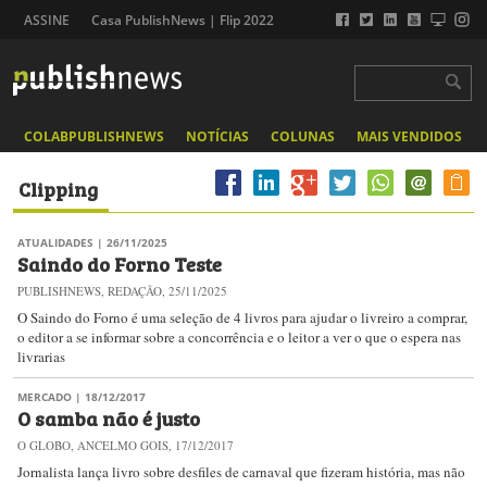
ASSINE
Casa PublishNews | Flip 2022
COLABPUBLISHNEWS
NOTÍCIAS
COLUNAS
MAIS VENDIDOS
Clipping
ATUALIDADES
| 26/11/2025
Saindo do Forno Teste
PUBLISHNEWS, REDAÇÃO, 25/11/2025
O Saindo do Forno é uma seleção de 4 livros para ajudar o livreiro a comprar,
o editor a se informar sobre a concorrência e o leitor a ver o que o espera nas
livrarias
MERCADO
| 18/12/2017
O samba não é justo
O GLOBO, ANCELMO GOIS, 17/12/2017
Jornalista lança livro sobre desfiles de carnaval que fizeram história, mas não