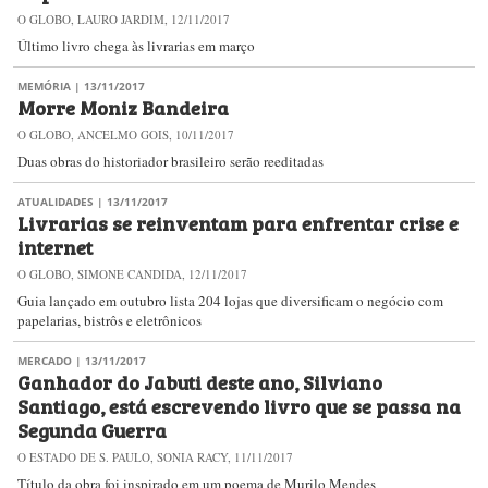
O GLOBO, LAURO JARDIM, 12/11/2017
Último livro chega às livrarias em março
MEMÓRIA
| 13/11/2017
Morre Moniz Bandeira
O GLOBO, ANCELMO GOIS, 10/11/2017
Duas obras do historiador brasileiro serão reeditadas
ATUALIDADES
| 13/11/2017
Livrarias se reinventam para enfrentar crise e
internet
O GLOBO, SIMONE CANDIDA, 12/11/2017
Guia lançado em outubro lista 204 lojas que diversificam o negócio com
papelarias, bistrôs e eletrônicos
MERCADO
| 13/11/2017
Ganhador do Jabuti deste ano, Silviano
Santiago, está escrevendo livro que se passa na
Segunda Guerra
O ESTADO DE S. PAULO, SONIA RACY, 11/11/2017
Título da obra foi inspirado em um poema de Murilo Mendes