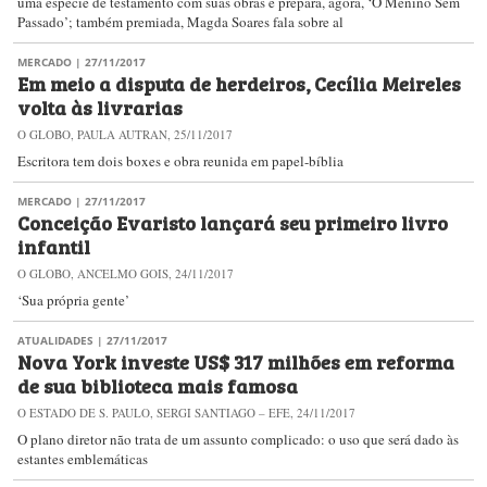
uma espécie de testamento com suas obras e prepara, agora, ‘O Menino Sem
Passado’; também premiada, Magda Soares fala sobre al
MERCADO
| 27/11/2017
Em meio a disputa de herdeiros, Cecília Meireles
volta às livrarias
O GLOBO, PAULA AUTRAN, 25/11/2017
Escritora tem dois boxes e obra reunida em papel-bíblia
MERCADO
| 27/11/2017
Conceição Evaristo lançará seu primeiro livro
infantil
O GLOBO, ANCELMO GOIS, 24/11/2017
‘Sua própria gente’
ATUALIDADES
| 27/11/2017
Nova York investe US$ 317 milhões em reforma
de sua biblioteca mais famosa
O ESTADO DE S. PAULO, SERGI SANTIAGO – EFE, 24/11/2017
O plano diretor não trata de um assunto complicado: o uso que será dado às
estantes emblemáticas