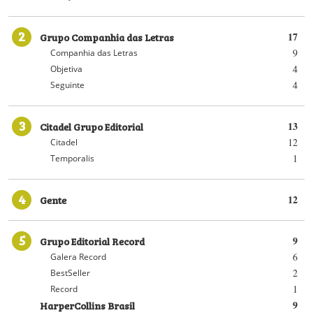
2
Grupo Companhia das Letras
17
9
Companhia das Letras
4
Objetiva
4
Seguinte
3
Citadel Grupo Editorial
13
12
Citadel
1
Temporalis
4
Gente
12
5
Grupo Editorial Record
9
6
Galera Record
2
BestSeller
1
Record
HarperCollins Brasil
9