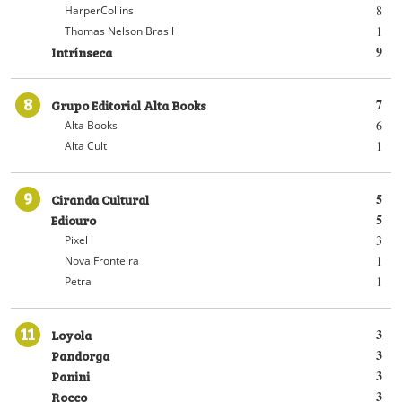
8
HarperCollins
1
Thomas Nelson Brasil
Intrínseca
9
8
Grupo Editorial Alta Books
7
6
Alta Books
1
Alta Cult
9
Ciranda Cultural
5
Ediouro
5
3
Pixel
1
Nova Fronteira
1
Petra
11
Loyola
3
Pandorga
3
Panini
3
Rocco
3