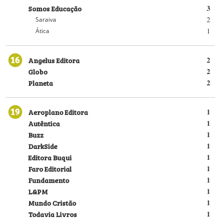
Somos Educação
3
2
Saraiva
1
Ática
16
Angelus Editora
2
Globo
2
Planeta
2
19
Aeroplano Editora
1
Autêntica
1
Buzz
1
DarkSide
1
Editora Buqui
1
Faro Editorial
1
Fundamento
1
L&PM
1
Mundo Cristão
1
Todavia Livros
1