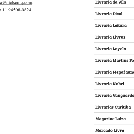
Livraria da Vila
lva@nielseniq.com
,
pp
11 94508-9824
.
Livraria Disal
Livraria Leitura
Livraria Livruz
Livraria Loyola
Livraria Martins Fo
Livraria Megafaun
Livraria Nobel
Livraria Vanguard
Livrarias Curitiba
Magazine Luiza
Mercado Livre