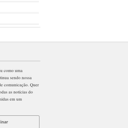
eu como uma
ntinua sendo nossa
 de comunicação. Quer
odas as notícias do
midas em um
inar