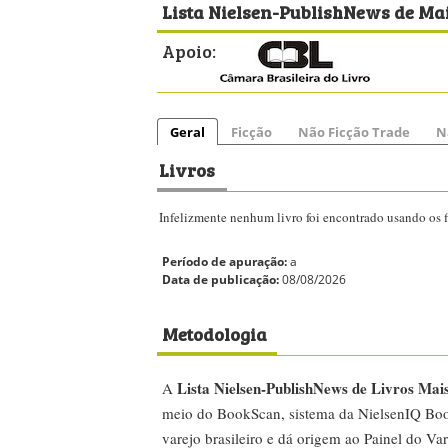
Lista Nielsen-PublishNews de Mai
Apoio:
Geral
Ficção
Não Ficção Trade
N
Livros
Infelizmente nenhum livro foi encontrado usando os fi
Período de apuração:
a
Data de publicação:
08/08/2026
Metodologia
Lista Nielsen-PublishNews de Livros Mai
A
meio do BookScan, sistema da NielsenIQ Boo
varejo brasileiro e dá origem ao Painel do Var