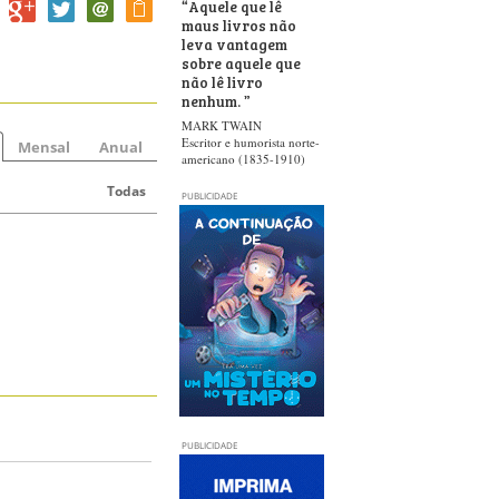
“
Aquele que lê
maus livros não
leva vantagem
sobre aquele que
não lê livro
nenhum.
”
MARK TWAIN
Escritor e humorista norte-
Mensal
Anual
americano (1835-1910)
Todas
PUBLICIDADE
PUBLICIDADE