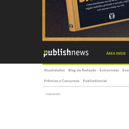
ÁREA INDIE
Atualidades
Blog da Redação
Entrevistas
Eve
Prêmios e Concursos
Publieditorial
PUBLICIDADE