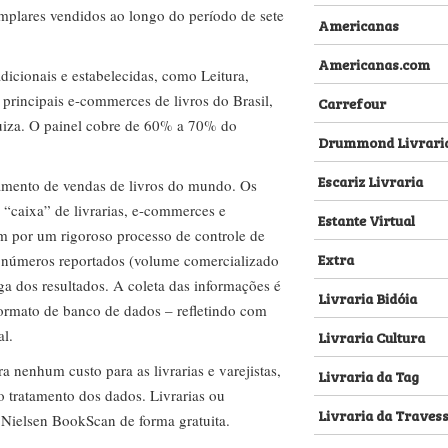
emplares vendidos ao longo do período de sete
Americanas
Americanas.com
dicionais e estabelecidas, como Leitura,
s principais e-commerces de livros do Brasil,
Carrefour
za. O painel cobre de 60% a 70% do
Drummond Livrari
Escariz Livraria
amento de vendas de livros do mundo. Os
 “caixa” de livrarias, e-commerces e
Estante Virtual
m por um rigoroso processo de controle de
Extra
s números reportados (volume comercializado
ega dos resultados. A coleta das informações é
Livraria Bidóia
 formato de banco de dados – refletindo com
al.
Livraria Cultura
nenhum custo para as livrarias e varejistas,
Livraria da Tag
no tratamento dos dados. Livrarias ou
Livraria da Traves
 Nielsen BookScan de forma gratuita.