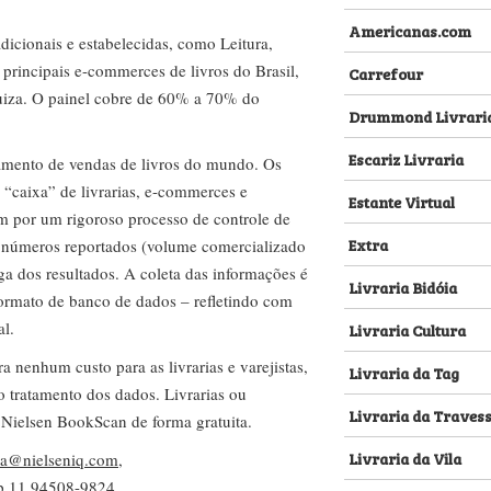
Americanas.com
dicionais e estabelecidas, como Leitura,
s principais e-commerces de livros do Brasil,
Carrefour
za. O painel cobre de 60% a 70% do
Drummond Livrari
Escariz Livraria
amento de vendas de livros do mundo. Os
 “caixa” de livrarias, e-commerces e
Estante Virtual
m por um rigoroso processo de controle de
Extra
s números reportados (volume comercializado
ega dos resultados. A coleta das informações é
Livraria Bidóia
 formato de banco de dados – refletindo com
al.
Livraria Cultura
nenhum custo para as livrarias e varejistas,
Livraria da Tag
no tratamento dos dados. Livrarias ou
Livraria da Traves
 Nielsen BookScan de forma gratuita.
Livraria da Vila
lva@nielseniq.com
,
pp
11 94508-9824
.