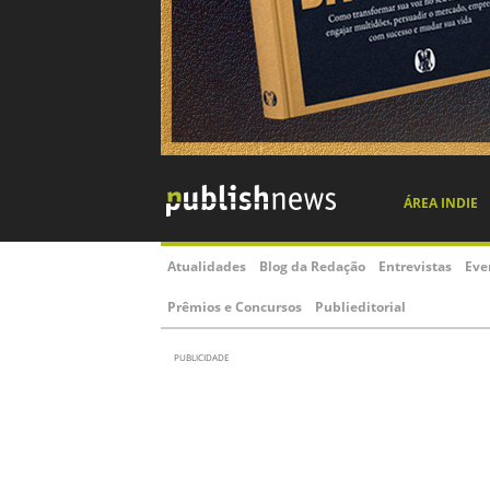
ÁREA INDIE
Atualidades
Blog da Redação
Entrevistas
Eve
Prêmios e Concursos
Publieditorial
PUBLICIDADE