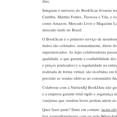
dias.
Integram o universo do BookScan livrarias tra
Curitiba, Martins Fontes, Travessa e Vila, e o
como Amazon, Mercado Livre e Magazine Lui
mercado trade no Brasil.
O BookScan é o primeiro serviço de monitor
dados são coletados, semanalmente, direto do
supermercados. As lojas colaboradoras passa
qualidade, o que garante a confiabilidade do
e preços praticados) e a regularidade na entr
realizada de forma virtual; são recebidas em
precisão as vendas efetivas ao consumidor fin
Colaborar com a NielsenIQ BookData não gera 
e a empresa garante total sigilo e segurança 
varejistas que vendem livros podem aderir ao
Quer fazer parte? Entre em contato:
jacira.si
luiz.gaspar@nielseniq.com
ou pelo WhatsA