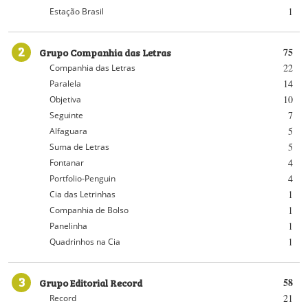
1
Estação Brasil
2
Grupo Companhia das Letras
75
22
Companhia das Letras
14
Paralela
10
Objetiva
7
Seguinte
5
Alfaguara
5
Suma de Letras
4
Fontanar
4
Portfolio-Penguin
1
Cia das Letrinhas
1
Companhia de Bolso
1
Panelinha
1
Quadrinhos na Cia
3
Grupo Editorial Record
58
21
Record