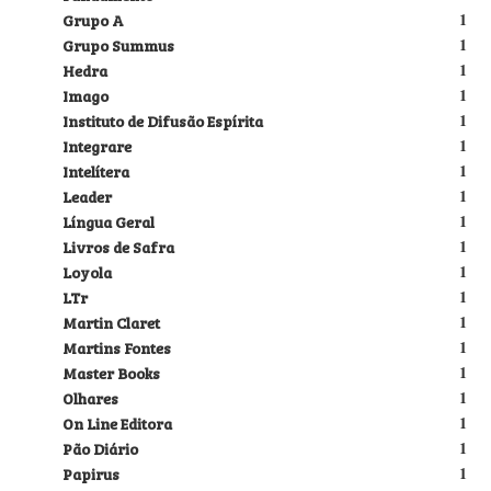
Grupo A
1
Grupo Summus
1
Hedra
1
Imago
1
Instituto de Difusão Espírita
1
Integrare
1
Intelítera
1
Leader
1
Língua Geral
1
Livros de Safra
1
Loyola
1
LTr
1
Martin Claret
1
Martins Fontes
1
Master Books
1
Olhares
1
On Line Editora
1
Pão Diário
1
Papirus
1