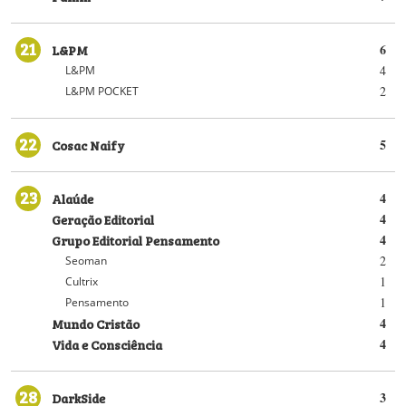
21
L&PM
6
4
L&PM
2
L&PM POCKET
22
Cosac Naify
5
23
Alaúde
4
Geração Editorial
4
Grupo Editorial Pensamento
4
2
Seoman
1
Cultrix
1
Pensamento
Mundo Cristão
4
Vida e Consciência
4
28
DarkSide
3