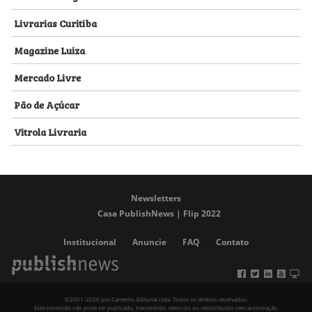
Livrarias Curitiba
Magazine Luiza
Mercado Livre
Pão de Açúcar
Vitrola Livraria
Newsletters
Casa PublishNews | Flip 2022
Institucional
Anuncie
FAQ
Contato
©2001-2026 por Carrenho Editorial Ltda. Todos os direitos reservados.
Este conteúdo não pode ser publicado, transmitido, reescrito ou redistribuído sem autorização.