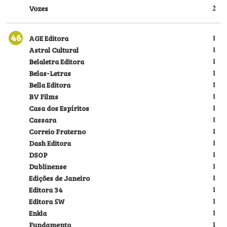
Vozes
2
46
AGE Editora
1
Astral Cultural
1
Belaletra Editora
1
Belas-Letras
1
Bella Editora
1
BV Films
1
Casa dos Espíritos
1
Cassara
1
Correio Fraterno
1
Dash Editora
1
DSOP
1
Dublinense
1
Edições de Janeiro
1
Editora 34
1
Editora 5W
1
Enkla
1
Fundamento
1