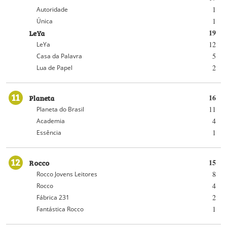
1
Autoridade
1
Única
LeYa
19
12
LeYa
5
Casa da Palavra
2
Lua de Papel
11
Planeta
16
11
Planeta do Brasil
4
Academia
1
Essência
12
Rocco
15
8
Rocco Jovens Leitores
4
Rocco
2
Fábrica 231
1
Fantástica Rocco