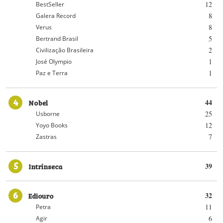
12
BestSeller
8
Galera Record
8
Verus
5
Bertrand Brasil
2
Civilização Brasileira
1
José Olympio
1
Paz e Terra
4
Nobel
44
25
Usborne
12
Yoyo Books
7
Zastras
5
Intrínseca
39
6
Ediouro
32
11
Petra
6
Agir