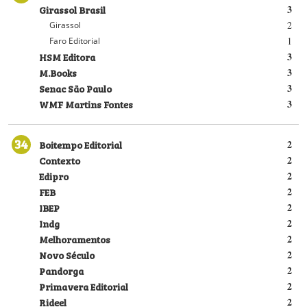
Girassol Brasil
3
2
Girassol
1
Faro Editorial
HSM Editora
3
M.Books
3
Senac São Paulo
3
WMF Martins Fontes
3
34
Boitempo Editorial
2
Contexto
2
Edipro
2
FEB
2
IBEP
2
Indg
2
Melhoramentos
2
Novo Século
2
Pandorga
2
Primavera Editorial
2
Rideel
2