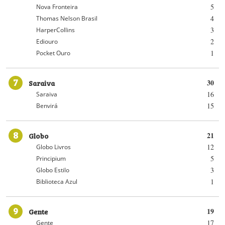
5
Nova Fronteira
4
Thomas Nelson Brasil
3
HarperCollins
2
Ediouro
1
Pocket Ouro
7
Saraiva
30
16
Saraiva
15
Benvirá
8
Globo
21
12
Globo Livros
5
Principium
3
Globo Estilo
1
Biblioteca Azul
9
Gente
19
17
Gente