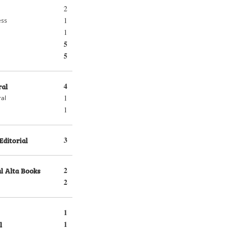
2
1
ess
1
5
5
ral
4
1
ral
1
Editorial
3
l Alta Books
2
2
1
l
1