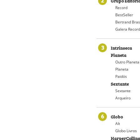
2
Grupo Editori
Record
BestSeller
Bertrand Bras
Galera Recor
3
Intrínseca
Planeta
Outro Planeta
Planeta
Paidós
Sextante
Sextante
Arqueiro
6
Globo
Alt
Globo Livros
HarperCollins