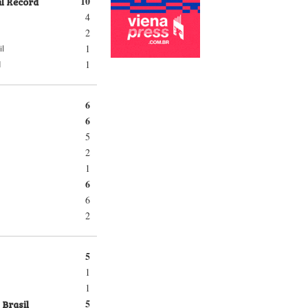
al Record
10
4
2
1
il
1
d
6
6
5
2
1
6
6
2
5
1
1
 Brasil
5