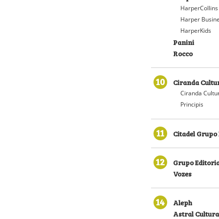
HarperCollins
Harper Busin
HarperKids
Panini
Rocco
10
Ciranda Cultu
Ciranda Cultu
Principis
11
Citadel Grupo 
12
Grupo Editoria
Vozes
14
Aleph
Astral Cultura