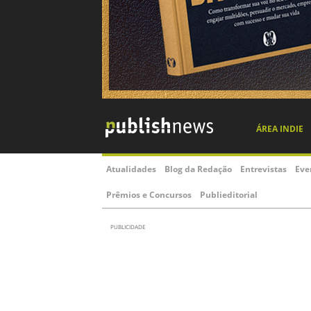
ÁREA INDIE
Atualidades
Blog da Redação
Entrevistas
Eve
Prêmios e Concursos
Publieditorial
PUBLICIDADE