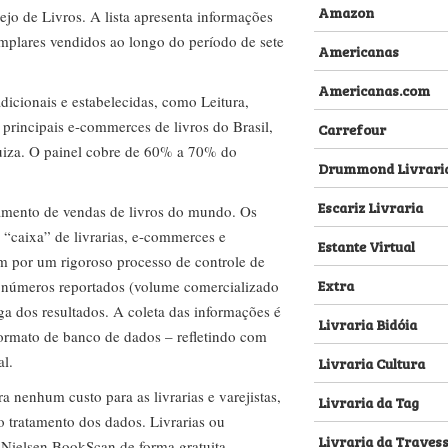
Amazon
ejo de Livros. A lista apresenta informações
emplares vendidos ao longo do período de sete
Americanas
Americanas.com
dicionais e estabelecidas, como Leitura,
s principais e-commerces de livros do Brasil,
Carrefour
za. O painel cobre de 60% a 70% do
Drummond Livrari
Escariz Livraria
amento de vendas de livros do mundo. Os
 “caixa” de livrarias, e-commerces e
Estante Virtual
m por um rigoroso processo de controle de
Extra
s números reportados (volume comercializado
ega dos resultados. A coleta das informações é
Livraria Bidóia
 formato de banco de dados – refletindo com
al.
Livraria Cultura
nenhum custo para as livrarias e varejistas,
Livraria da Tag
no tratamento dos dados. Livrarias ou
Livraria da Traves
 Nielsen BookScan de forma gratuita.