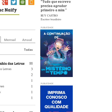
“
Tudo que escrevo
precisa agradar
ac Naify
primeiro a mim
”
RUY CASTRO
Escritor brasileiro
PUBLICIDADE
Mensal
Anual
Todas
hia das Letras
11
3
s Letras
2
1
PUBLICIDADE
1
nhas
1
s
1