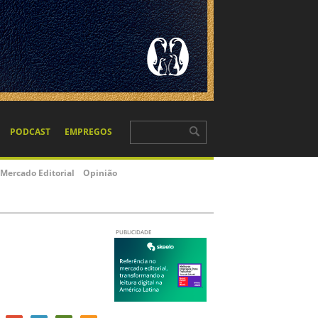
PODCAST
EMPREGOS
Mercado Editorial
Opinião
PUBLICIDADE