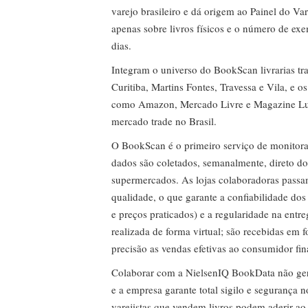
varejo brasileiro e dá origem ao Painel do Var
apenas sobre livros físicos e o número de ex
dias.
Integram o universo do BookScan livrarias tra
Curitiba, Martins Fontes, Travessa e Vila, e o
como Amazon, Mercado Livre e Magazine Lui
mercado trade no Brasil.
O BookScan é o primeiro serviço de monitor
dados são coletados, semanalmente, direto do
supermercados. As lojas colaboradoras passa
qualidade, o que garante a confiabilidade do
e preços praticados) e a regularidade na entr
realizada de forma virtual; são recebidas em
precisão as vendas efetivas ao consumidor fin
Colaborar com a NielsenIQ BookData não gera 
e a empresa garante total sigilo e segurança 
varejistas que vendem livros podem aderir ao