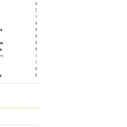
1
2
1
1
er
1
1
os
1
a
1
1
ra
1
1
s
1