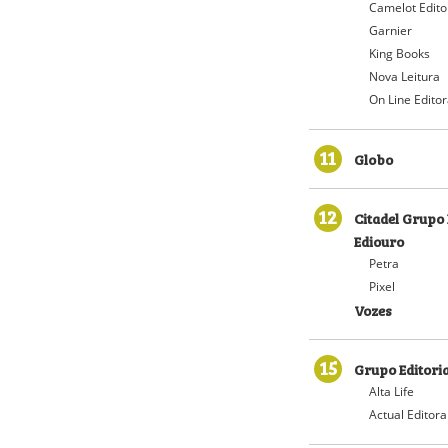
Camelot Edito
Garnier
King Books
Nova Leitura
On Line Edito
11
Globo
12
Citadel Grupo 
Ediouro
Petra
Pixel
Vozes
15
Grupo Editoria
Alta Life
Actual Editora