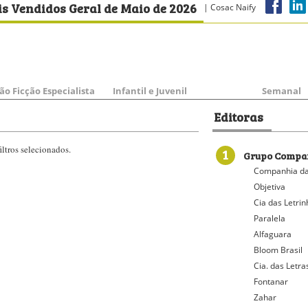
s Vendidos Geral de Maio de 2026
| Cosac Naify
ão Ficção Especialista
Infantil e Juvenil
Semanal
Editoras
ltros selecionados.
1
Grupo Compan
Companhia da
Objetiva
Cia das Letri
Paralela
Alfaguara
Bloom Brasil
Cia. das Letra
Fontanar
Zahar