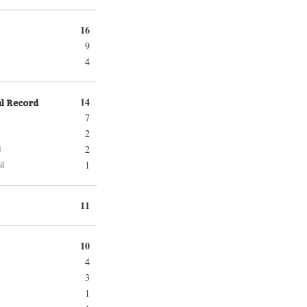
16
9
4
al Record
14
7
2
2
d
1
il
11
10
4
3
1