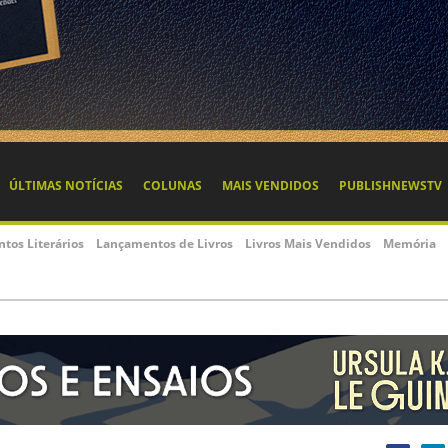
ÚLTIMAS NOTÍCIAS
COLUNAS
MAIS VENDIDOS
PUBLISHNEWSTV
ntos Literários
Lançamentos de Livros
Livros Mais Vendidos
Memória