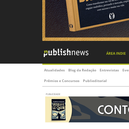
ÁREA INDIE
Atualidades
Blog da Redação
Entrevistas
Eve
Prêmios e Concursos
Publieditorial
PUBLICIDADE