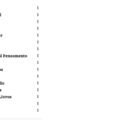
1
l
1
1
1
er
1
1
1
al Pensamento
1
1
os
1
1
ão
1
s
1
Livros
1
1
1