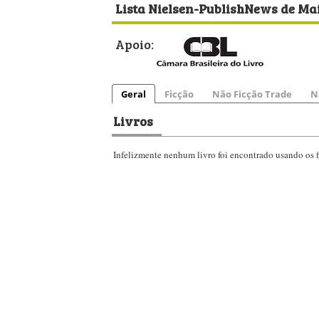
Lista Nielsen-PublishNews de Mai
Apoio:
Geral
Ficção
Não Ficção Trade
N
Livros
Infelizmente nenhum livro foi encontrado usando os fi