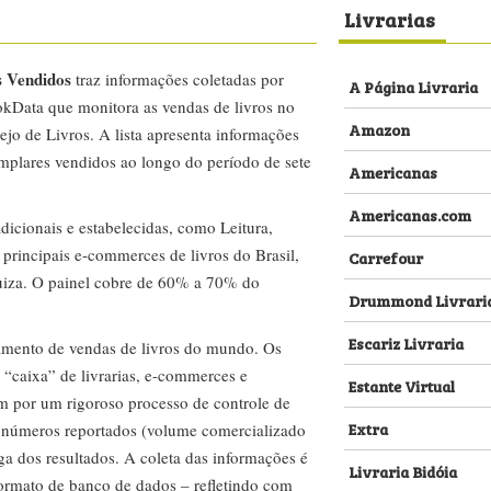
Livrarias
s Vendidos
traz informações coletadas por
A Página Livraria
kData que monitora as vendas de livros no
Amazon
ejo de Livros. A lista apresenta informações
emplares vendidos ao longo do período de sete
Americanas
Americanas.com
dicionais e estabelecidas, como Leitura,
s principais e-commerces de livros do Brasil,
Carrefour
za. O painel cobre de 60% a 70% do
Drummond Livrari
Escariz Livraria
amento de vendas de livros do mundo. Os
 “caixa” de livrarias, e-commerces e
Estante Virtual
m por um rigoroso processo de controle de
Extra
s números reportados (volume comercializado
ega dos resultados. A coleta das informações é
Livraria Bidóia
 formato de banco de dados – refletindo com