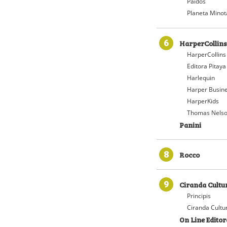
Paidós
Planeta Minot
6
HarperCollins
HarperCollins
Editora Pitaya
Harlequin
Harper Busin
HarperKids
Thomas Nelso
Panini
8
Rocco
9
Ciranda Cultu
Principis
Ciranda Cultu
On Line Editor