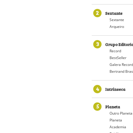
2
Sextante
Sextante
Arqueiro
3
Grupo Editori
Record
BestSeller
Galera Recor
Bertrand Bras
4
Intrínseca
5
Planeta
Outro Planeta
Planeta
Academia