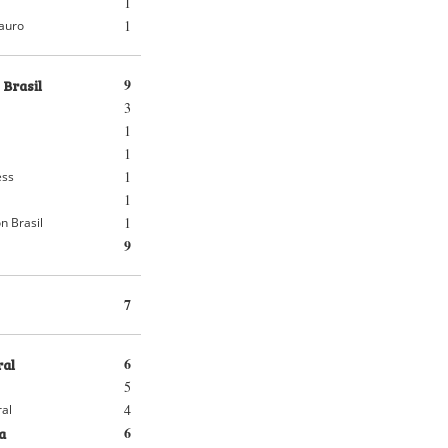
1
1
auro
 Brasil
9
3
1
1
1
ess
1
1
n Brasil
9
7
ral
6
5
4
ral
a
6