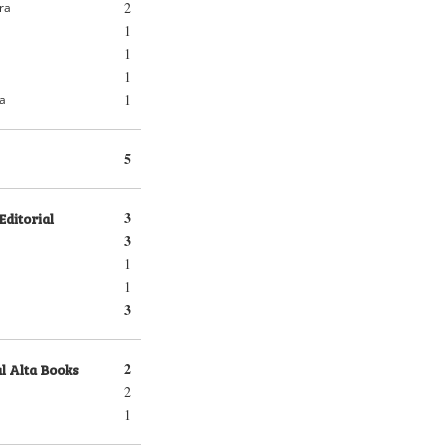
2
ra
1
1
1
1
ra
5
Editorial
3
3
1
1
3
l Alta Books
2
2
1