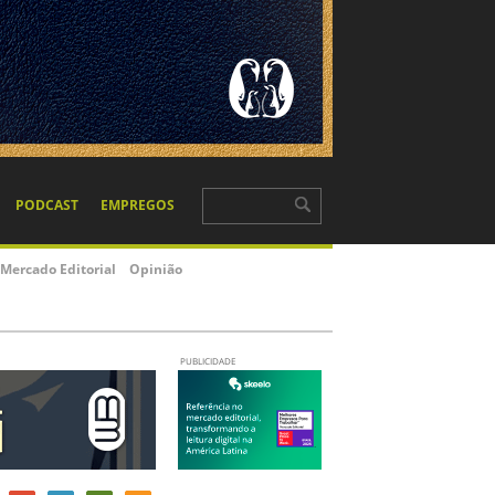
PODCAST
EMPREGOS
Mercado Editorial
Opinião
PUBLICIDADE