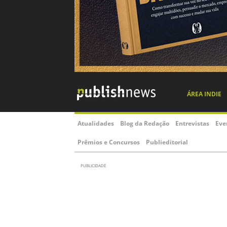
ÁREA INDIE
Atualidades
Blog da Redação
Entrevistas
Eve
Prêmios e Concursos
Publieditorial
PUBLICIDADE