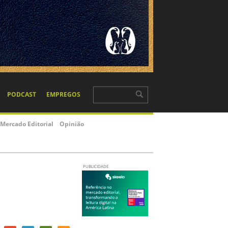
PODCAST
EMPREGOS
Mercado Editorial
Opinião
PUBLICIDADE