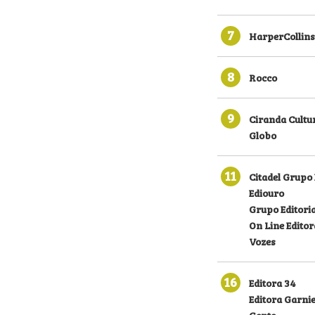
7
HarperCollins
8
Rocco
9
Ciranda Cultu
Globo
11
Citadel Grupo 
Ediouro
Grupo Editoria
On Line Editor
Vozes
16
Editora 34
Editora Garni
Gente