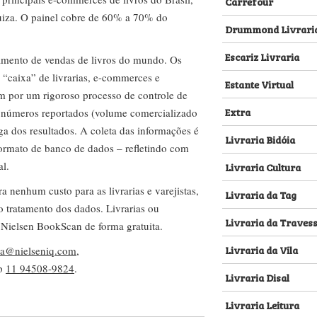
Carrefour
za. O painel cobre de 60% a 70% do
Drummond Livrari
Escariz Livraria
amento de vendas de livros do mundo. Os
 “caixa” de livrarias, e-commerces e
Estante Virtual
m por um rigoroso processo de controle de
Extra
s números reportados (volume comercializado
ega dos resultados. A coleta das informações é
Livraria Bidóia
 formato de banco de dados – refletindo com
al.
Livraria Cultura
nenhum custo para as livrarias e varejistas,
Livraria da Tag
no tratamento dos dados. Livrarias ou
Livraria da Traves
 Nielsen BookScan de forma gratuita.
Livraria da Vila
lva@nielseniq.com
,
pp
11 94508-9824
.
Livraria Disal
Livraria Leitura