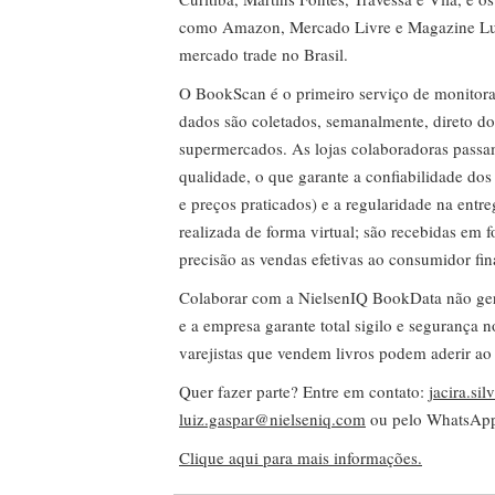
como Amazon, Mercado Livre e Magazine Lui
mercado trade no Brasil.
O BookScan é o primeiro serviço de monitor
dados são coletados, semanalmente, direto do
supermercados. As lojas colaboradoras passa
qualidade, o que garante a confiabilidade do
e preços praticados) e a regularidade na entr
realizada de forma virtual; são recebidas em
precisão as vendas efetivas ao consumidor fin
Colaborar com a NielsenIQ BookData não gera 
e a empresa garante total sigilo e segurança 
varejistas que vendem livros podem aderir ao
Quer fazer parte? Entre em contato:
jacira.si
luiz.gaspar@nielseniq.com
ou pelo WhatsA
Clique aqui para mais informações.