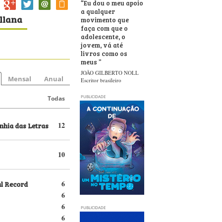
“
Eu dou o meu apoio
a qualquer
illana
movimento que
faça com que o
adolescente, o
jovem, vá até
livros como os
meus
”
JOÃO GILBERTO NOLL
Mensal
Anual
Escritor brasileiro
PUBLICIDADE
Todas
hia das Letras
12
10
al Record
6
6
6
PUBLICIDADE
6