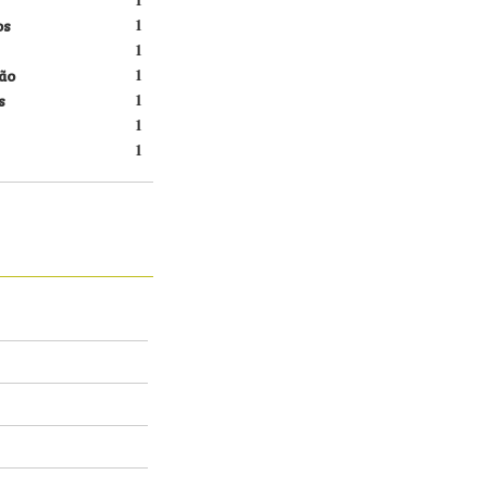
os
1
1
ão
1
s
1
1
1