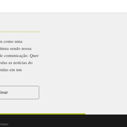
eu como uma
ntinua sendo nossa
 de comunicação. Quer
odas as notícias do
midas em um
inar
ntato