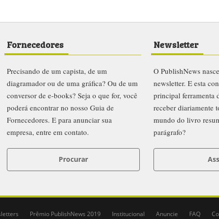
Fornecedores
Newsletter
Precisando de um capista, de um
O PublishNews nasc
diagramador ou de uma gráfica? Ou de um
newsletter. E esta co
conversor de e-books? Seja o que for, você
principal ferramenta
poderá encontrar no nosso Guia de
receber diariamente t
Fornecedores. E para anunciar sua
mundo do livro resu
empresa, entre em contato.
parágrafo?
Procurar
Ass
letters
Prêmio PublishNews 2019
Institucional
Anuncie
FAQ
Co