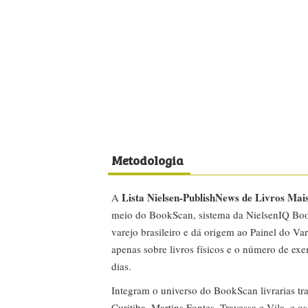
Metodologia
Lista Nielsen-PublishNews de Livros Mai
A
meio do BookScan, sistema da NielsenIQ Boo
varejo brasileiro e dá origem ao Painel do Var
apenas sobre livros físicos e o número de ex
dias.
Integram o universo do BookScan livrarias tra
Curitiba, Martins Fontes, Travessa e Vila, e o