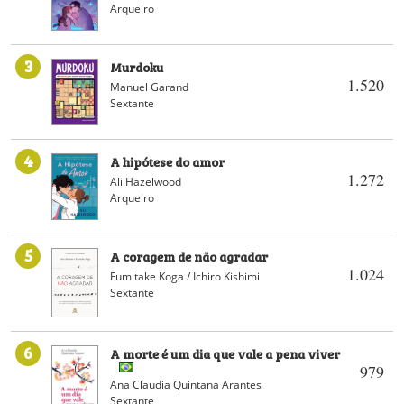
Arqueiro
3
Murdoku
1.520
Manuel Garand
Sextante
4
A hipótese do amor
1.272
Ali Hazelwood
Arqueiro
5
A coragem de não agradar
1.024
Fumitake Koga / Ichiro Kishimi
Sextante
6
A morte é um dia que vale a pena viver
979
Ana Claudia Quintana Arantes
Sextante