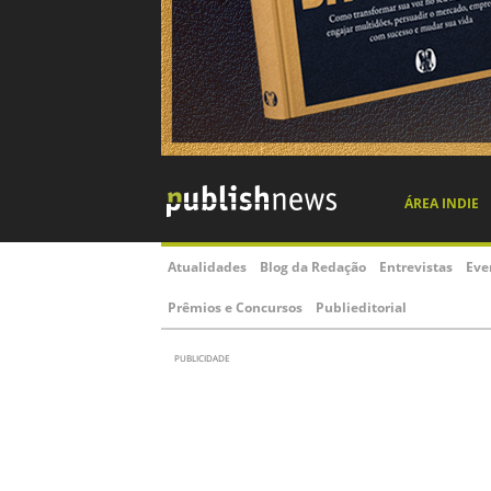
ÁREA INDIE
Atualidades
Blog da Redação
Entrevistas
Eve
Prêmios e Concursos
Publieditorial
PUBLICIDADE