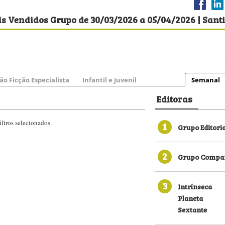
s Vendidos Grupo de 30/03/2026 a 05/04/2026 | Sant
ão Ficção Especialista
Infantil e Juvenil
Semanal
Editoras
ltros selecionados.
1
Grupo Editori
2
Grupo Compan
3
Intrínseca
Planeta
Sextante