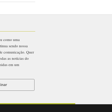
eu como uma
ntinua sendo nossa
 de comunicação. Quer
odas as notícias do
midas em um
inar