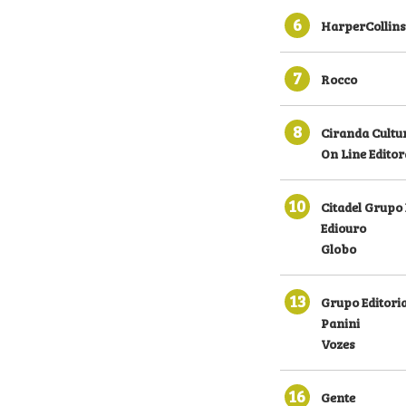
6
HarperCollins
7
Rocco
8
Ciranda Cultu
On Line Editor
10
Citadel Grupo 
Ediouro
Globo
13
Grupo Editoria
Panini
Vozes
16
Gente