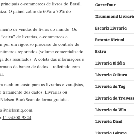
s principais e-commerces de livros do Brasil,
Carrefour
za. O painel cobre de 60% a 70% do
Drummond Livrari
Escariz Livraria
amento de vendas de livros do mundo. Os
 “caixa” de livrarias, e-commerces e
Estante Virtual
m por um rigoroso processo de controle de
Extra
s números reportados (volume comercializado
ega dos resultados. A coleta das informações é
Livraria Bidóia
 formato de banco de dados – refletindo com
al.
Livraria Cultura
nenhum custo para as livrarias e varejistas,
Livraria da Tag
no tratamento dos dados. Livrarias ou
Livraria da Traves
 Nielsen BookScan de forma gratuita.
Livraria da Vila
lva@nielseniq.com
,
pp
11 94508-9824
.
Livraria Disal
Livraria Leitura