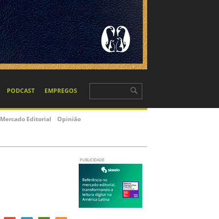
PODCAST
EMPREGOS
Mercado Editorial
Opinião
PUBLICIDADE