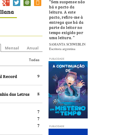
“
Sem suspense não
há o pacto da
illana
leitura. A este
pacto, refiro-me à
entrega que há da
parte do leitor no
tempo exigido por
uma leitura.
”
SAMANTA SCHWEBLIN
Mensal
Anual
Escritora argentina
PUBLICIDADE
Todas
al Record
9
hia das Letras
8
7
7
7
PUBLICIDADE