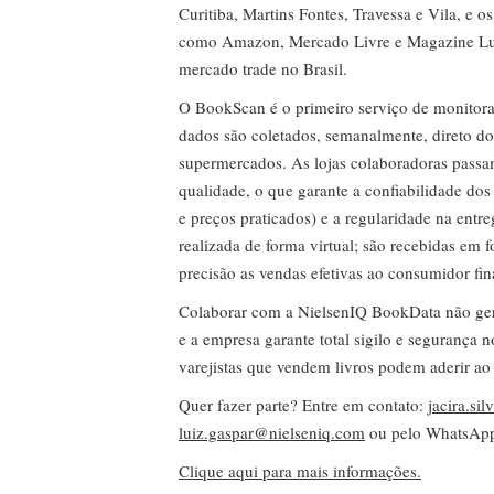
Curitiba, Martins Fontes, Travessa e Vila, e o
como Amazon, Mercado Livre e Magazine Lui
mercado trade no Brasil.
O BookScan é o primeiro serviço de monitor
dados são coletados, semanalmente, direto do
supermercados. As lojas colaboradoras passa
qualidade, o que garante a confiabilidade do
e preços praticados) e a regularidade na entr
realizada de forma virtual; são recebidas em
precisão as vendas efetivas ao consumidor fin
Colaborar com a NielsenIQ BookData não gera 
e a empresa garante total sigilo e segurança 
varejistas que vendem livros podem aderir ao
Quer fazer parte? Entre em contato:
jacira.si
luiz.gaspar@nielseniq.com
ou pelo WhatsA
Clique aqui para mais informações.