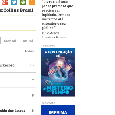
“
Livraria é uma
pedra preciosa que
rCollins Brasil
precisa ser
lapidada. Demora
um tempo até
entender o seu
público
”
RUI CAMPOS
Livraria da Travessa
Mensal
Anual
PUBLICIDADE
Todas
al Record
13
9
8
PUBLICIDADE
hia das Letras
6