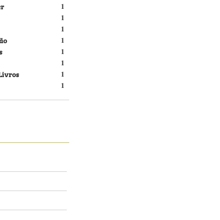
er
1
1
1
ão
1
s
1
1
Livros
1
1