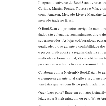
Integram o universo do BookScan livrarias tra
Curitiba, Martins Fontes, Travessa e Vila, e o
como Amazon, Mercado Livre e Magazine Lui
mercado trade no Brasil.
O BookScan é o primeiro serviço de monitor
dados são coletados, semanalmente, direto do
supermercados. As lojas colaboradoras passa
qualidade, o que garante a confiabilidade do
e preços praticados) e a regularidade na entr
realizada de forma virtual; são recebidas em
precisão as vendas efetivas ao consumidor fin
Colaborar com a NielsenIQ BookData não gera 
e a empresa garante total sigilo e segurança 
varejistas que vendem livros podem aderir ao
Quer fazer parte? Entre em contato:
jacira.si
luiz.gaspar@nielseniq.com
ou pelo WhatsA