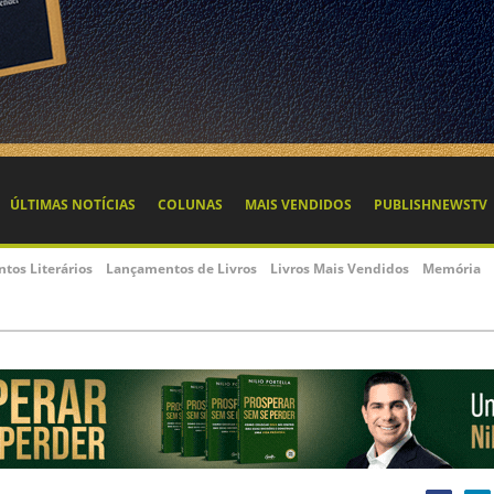
ÚLTIMAS NOTÍCIAS
COLUNAS
MAIS VENDIDOS
PUBLISHNEWSTV
ntos Literários
Lançamentos de Livros
Livros Mais Vendidos
Memória