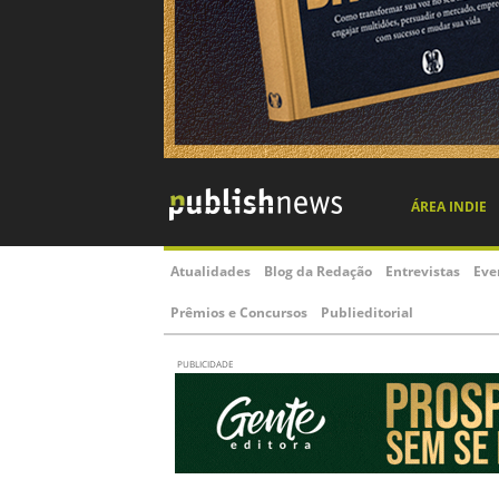
ÁREA INDIE
Atualidades
Blog da Redação
Entrevistas
Eve
Prêmios e Concursos
Publieditorial
PUBLICIDADE