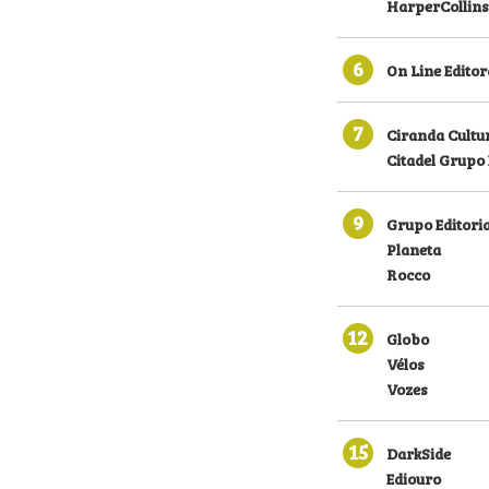
HarperCollins
6
On Line Editor
7
Ciranda Cultu
Citadel Grupo 
9
Grupo Editoria
Planeta
Rocco
12
Globo
Vélos
Vozes
15
DarkSide
Ediouro