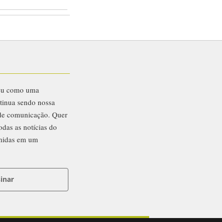
eu como uma
ntinua sendo nossa
 de comunicação. Quer
odas as notícias do
midas em um
inar