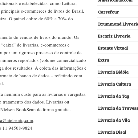
dicionais e estabelecidas, como Leitura,
s principais e-commerces de livros do Brasil,
Carrefour
za. O painel cobre de 60% a 70% do
Drummond Livrari
Escariz Livraria
amento de vendas de livros do mundo. Os
 “caixa” de livrarias, e-commerces e
Estante Virtual
m por um rigoroso processo de controle de
Extra
s números reportados (volume comercializado
ega dos resultados. A coleta das informações é
Livraria Bidóia
 formato de banco de dados – refletindo com
al.
Livraria Cultura
nenhum custo para as livrarias e varejistas,
Livraria da Tag
no tratamento dos dados. Livrarias ou
Livraria da Traves
 Nielsen BookScan de forma gratuita.
Livraria da Vila
lva@nielseniq.com
,
pp
11 94508-9824
.
Livraria Disal