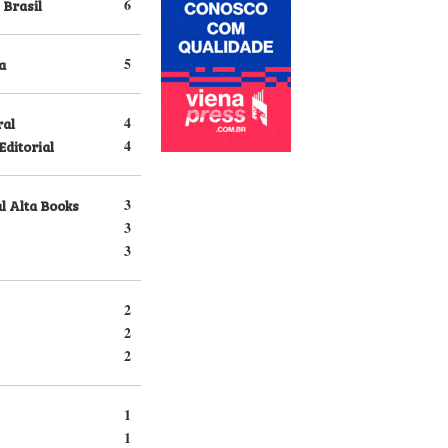
 Brasil
6
a
5
ral
4
Editorial
4
l Alta Books
3
3
3
2
2
2
1
1