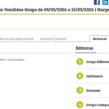
s Vendidos Grupo de 09/03/2026 a 15/03/2026 | Harpe
ão Ficção Especialista
Infantil e Juvenil
Semanal
Editoras
ltros selecionados.
1
Grupo Editori
2
Intrínseca
3
Sextante
4
Grupo Compan