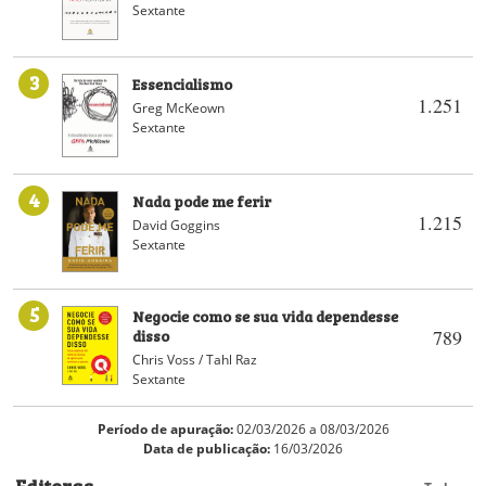
Sextante
3
Essencialismo
1.251
Greg McKeown
Sextante
4
Nada pode me ferir
1.215
David Goggins
Sextante
5
Negocie como se sua vida dependesse
disso
789
Chris Voss / Tahl Raz
Sextante
Período de apuração:
02/03/2026 a 08/03/2026
Data de publicação:
16/03/2026
Editoras