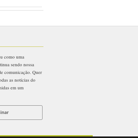
eu como uma
ntinua sendo nossa
 de comunicação. Quer
odas as notícias do
midas em um
inar