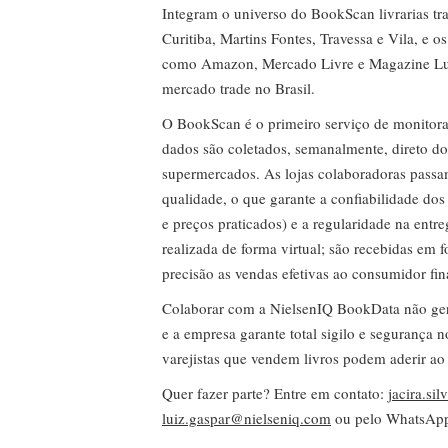
Integram o universo do BookScan livrarias tra
Curitiba, Martins Fontes, Travessa e Vila, e o
como Amazon, Mercado Livre e Magazine Lui
mercado trade no Brasil.
O BookScan é o primeiro serviço de monitor
dados são coletados, semanalmente, direto do
supermercados. As lojas colaboradoras passa
qualidade, o que garante a confiabilidade do
e preços praticados) e a regularidade na entr
realizada de forma virtual; são recebidas em
precisão as vendas efetivas ao consumidor fin
Colaborar com a NielsenIQ BookData não gera 
e a empresa garante total sigilo e segurança 
varejistas que vendem livros podem aderir ao
Quer fazer parte? Entre em contato:
jacira.si
luiz.gaspar@nielseniq.com
ou pelo WhatsA