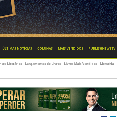
ÚLTIMAS NOTÍCIAS
COLUNAS
MAIS VENDIDOS
PUBLISHNEWSTV
ntos Literários
Lançamentos de Livros
Livros Mais Vendidos
Memória