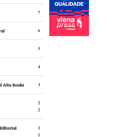
7
ral
6
5
4
l Alta Books
3
2
2
Editorial
1
1