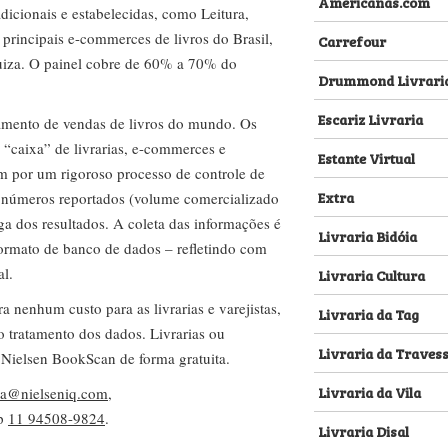
Americanas.com
dicionais e estabelecidas, como Leitura,
s principais e-commerces de livros do Brasil,
Carrefour
za. O painel cobre de 60% a 70% do
Drummond Livrari
Escariz Livraria
amento de vendas de livros do mundo. Os
 “caixa” de livrarias, e-commerces e
Estante Virtual
m por um rigoroso processo de controle de
Extra
s números reportados (volume comercializado
ega dos resultados. A coleta das informações é
Livraria Bidóia
 formato de banco de dados – refletindo com
al.
Livraria Cultura
nenhum custo para as livrarias e varejistas,
Livraria da Tag
no tratamento dos dados. Livrarias ou
Livraria da Traves
 Nielsen BookScan de forma gratuita.
Livraria da Vila
lva@nielseniq.com
,
pp
11 94508-9824
.
Livraria Disal