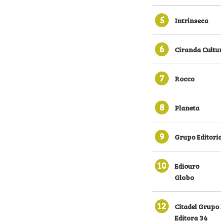
5
Intrínseca
6
Ciranda Cultu
7
Rocco
8
Planeta
9
Grupo Editoria
10
Ediouro
Globo
12
Citadel Grupo 
Editora 34