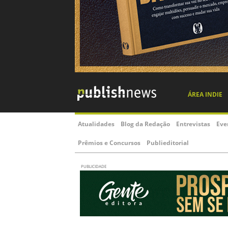
ÁREA INDIE
Atualidades
Blog da Redação
Entrevistas
Eve
Prêmios e Concursos
Publieditorial
PUBLICIDADE