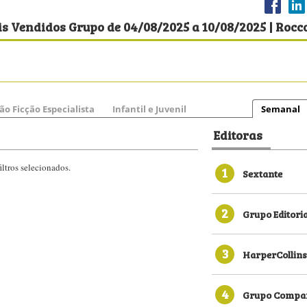
s Vendidos Grupo de 04/08/2025 a 10/08/2025 | Rocc
ão Ficção Especialista
Infantil e Juvenil
Semanal
Editoras
ltros selecionados.
1
Sextante
2
Grupo Editori
3
HarperCollins
4
Grupo Compan