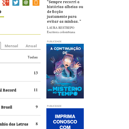
“
Sempre recorri a
histórias alheias ou
o
de ficção
justamente para
evitar as minhas.
”
LAURA RESTREPO
Escritora colombiana
PUBLICIDADE
Mensal
Anual
Todas
13
al Record
11
 Brasil
9
PUBLICIDADE
hia das Letras
8