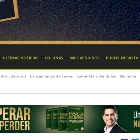
ÚLTIMAS NOTÍCIAS
COLUNAS
MAIS VENDIDOS
PUBLISHNEWSTV
ntos Literários
Lançamentos de Livros
Livros Mais Vendidos
Memória