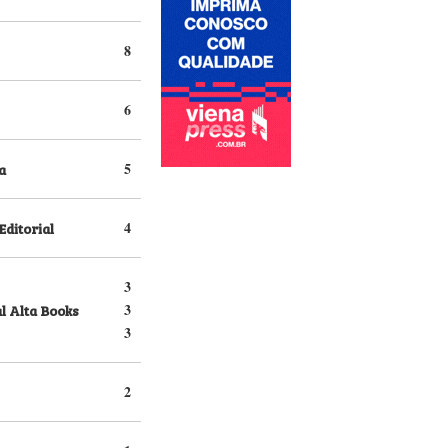
8
6
a
5
Editorial
4
3
l Alta Books
3
3
2