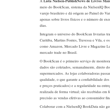
Lista Nielsen-PublishNews de Livros Mai
A
meio do BookScan, sistema da NielsenIQ Boo
varejo brasileiro e dá origem ao Painel do Var
apenas sobre livros físicos e o número de ex
dias.
Integram o universo do BookScan livrarias tra
Curitiba, Martins Fontes, Travessa e Vila, e o
como Amazon, Mercado Livre e Magazine Lui
mercado trade no Brasil.
O BookScan é o primeiro serviço de monitor
dados são coletados, semanalmente, direto do
supermercados. As lojas colaboradoras passa
qualidade, o que garante a confiabilidade do
e preços praticados) e a regularidade na entr
realizada de forma virtual; são recebidas em
precisão as vendas efetivas ao consumidor fin
Colaborar com a NielsenIQ BookData não gera 