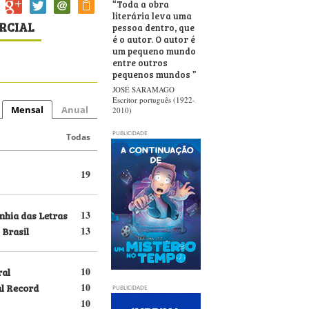
“
Toda a obra
literária leva uma
ARCIAL
pessoa dentro, que
é o autor. O autor é
um pequeno mundo
entre outros
pequenos mundos
”
JOSÉ SARAMAGO
Escritor português (1922-
Mensal
Anual
2010)
PUBLICIDADE
Todas
19
hia das Letras
13
 Brasil
13
ral
10
al Record
10
PUBLICIDADE
10