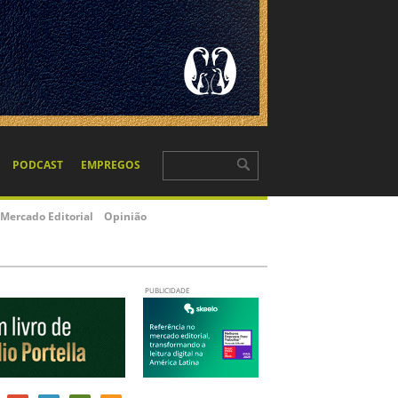
PODCAST
EMPREGOS
Mercado Editorial
Opinião
PUBLICIDADE