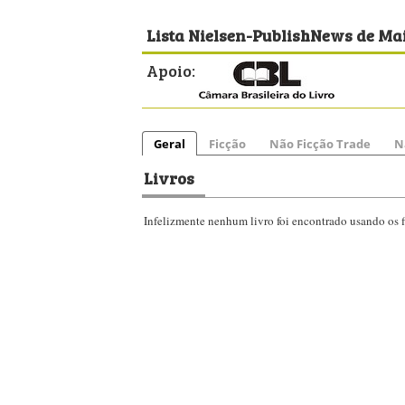
Lista Nielsen-PublishNews de Mai
Apoio:
Geral
Ficção
Não Ficção Trade
N
Livros
Infelizmente nenhum livro foi encontrado usando os fi