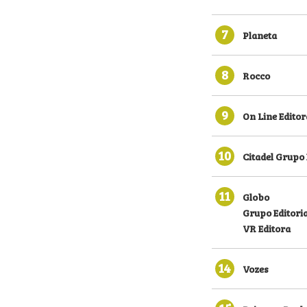
7
Planeta
8
Rocco
9
On Line Editor
10
Citadel Grupo 
11
Globo
Grupo Editoria
VR Editora
14
Vozes