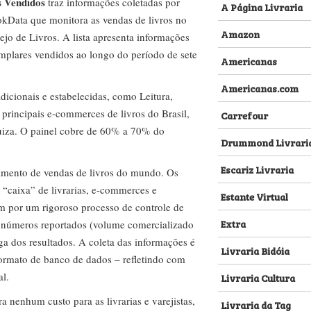
s Vendidos
traz informações coletadas por
A Página Livraria
kData que monitora as vendas de livros no
Amazon
ejo de Livros. A lista apresenta informações
emplares vendidos ao longo do período de sete
Americanas
Americanas.com
dicionais e estabelecidas, como Leitura,
s principais e-commerces de livros do Brasil,
Carrefour
za. O painel cobre de 60% a 70% do
Drummond Livrari
Escariz Livraria
amento de vendas de livros do mundo. Os
 “caixa” de livrarias, e-commerces e
Estante Virtual
m por um rigoroso processo de controle de
Extra
s números reportados (volume comercializado
ega dos resultados. A coleta das informações é
Livraria Bidóia
 formato de banco de dados – refletindo com
al.
Livraria Cultura
nenhum custo para as livrarias e varejistas,
Livraria da Tag