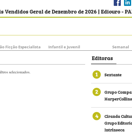
s Vendidos Geral de Dezembro de 2026 | Ediouro - P
ão Ficção Especialista
Infantil e Juvenil
Semanal
Editoras
ltros selecionados.
1
Sextante
2
Grupo Compan
HarperCollins
4
Ciranda Cultu
Grupo Editori
Intrínseca