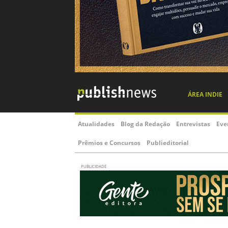
ÁREA INDIE
Atualidades
Blog da Redação
Entrevistas
Eve
Prêmios e Concursos
Publieditorial
PUBLICIDADE