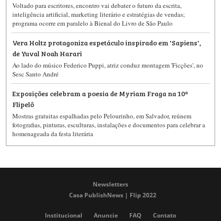
Voltado para escritores, encontro vai debater o futuro da escrita,
inteligência artificial, marketing literário e estratégias de vendas;
programa ocorre em paralelo à Bienal do Livro de São Paulo
Vera Holtz protagoniza espetáculo inspirado em 'Sapiens',
de Yuval Noah Harari
Ao lado do músico Federico Puppi, atriz conduz montagem 'Ficções', no
Sesc Santo André
Exposições celebram a poesia de Myriam Fraga na 10ª
Flipelô
Mostras gratuitas espalhadas pelo Pelourinho, em Salvador, reúnem
fotografias, pinturas, esculturas, instalações e documentos para celebrar a
homenageada da festa literária
Newsletters
Casa PublishNews | Flip 2022
Institucional
Anuncie
FAQ
Contato