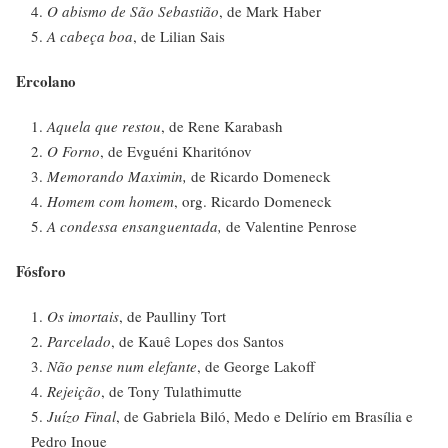
O abismo de São Sebastião
, de Mark Haber
A cabeça boa
, de Lilian Sais
Ercolano
Aquela que restou
, de Rene Karabash
O Forno
, de Evguéni Kharitónov
Memorando Maximin,
de Ricardo Domeneck
Homem com homem
, org. Ricardo Domeneck
A condessa ensanguentada,
de Valentine Penrose
Fósforo
Os imortais
, de Paulliny Tort
Parcelado
, de Kauê Lopes dos Santos
Não pense num elefante
, de George Lakoff
Rejeição
, de Tony Tulathimutte
Juízo Final
, de Gabriela Biló, Medo e Delírio em Brasília e
Pedro Inoue