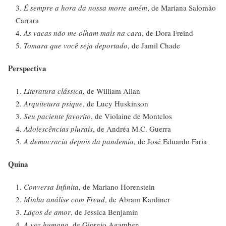
É sempre a hora da nossa morte amém
, de Mariana Salomão
Carrara
As vacas não me olham mais na cara
, de Dora Freind
Tomara que você seja deportado
, de Jamil Chade
Perspectiva
Literatura clássica
, de William Allan
Arquitetura psique
, de Lucy Huskinson
Seu paciente favorito
, de Violaine de Montclos
Adolescências plurais
, de Andréa M.C. Guerra
A democracia depois da pandemia
, de José Eduardo Faria
Quina
Conversa Infinita
, de Mariano Horenstein
Minha análise com Freud
, de Abram Kardiner
Laços de amor
, de Jessica Benjamin
A voz humana
, de Giorgio Agamben