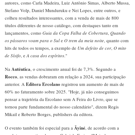
autores, como Carla Madeira, Luiz Antônio Simas, Alberto Mussa,
Stefano Volp, Daniel Munduruku e Nei Lopes, entre outros, e
colheu resultados interessantes, com a venda de mais de 800
títulos diferentes de nosso catálogo, com destaques tanto em
lançamentos, como
Guia da Copa Falha de Cobertura
,
Quando
os pássaros voam para o Sul
e
O trem da meia noite
, quanto com
hits de todos os tempos, a exemplo de
Um defeito de cor
,
O mito
de Sísifo
, e
A casa dos espíritos
."
Autêntica
Na
, o crescimento anual foi de 7,3%. Segundo a
Rocco
, as vendas dobraram em relação a 2024, sua participação
Editora Ercolano
anterior. A
registrou um aumento de mais de
60% no faturamento sobre 2025. "Hoje, já não conseguimos
pensar a trajetória da Ercolano sem A Feira do Livro, que se
tornou parte fundamental do nosso calendário", dizem Regis
Mikail e Roberto Borges, publishers da editora.
Âyiné
O evento também foi especial para a
, de acordo com a