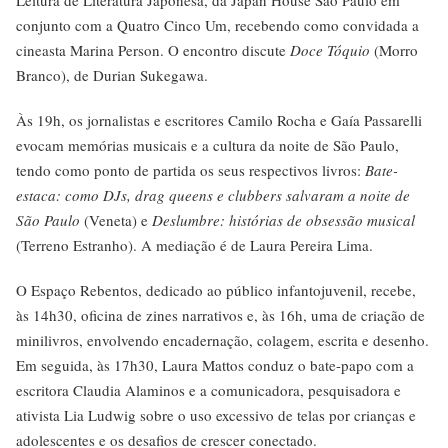
Leitura de Literatura Japonesa, da Japan House São Paulo em
conjunto com a Quatro Cinco Um, recebendo como convidada a
cineasta Marina Person. O encontro discute
Doce Tóquio
(Morro
Branco), de Durian Sukegawa.
Às 19h, os jornalistas e escritores Camilo Rocha e Gaía Passarelli
evocam memórias musicais e a cultura da noite de São Paulo,
tendo como ponto de partida os seus respectivos livros:
Bate-
estaca: como DJs, drag queens e clubbers salvaram a noite de
São Paulo
(Veneta) e
Deslumbre: histórias de obsessão musical
(Terreno Estranho). A mediação é de Laura Pereira Lima.
O Espaço Rebentos, dedicado ao público infantojuvenil, recebe,
às 14h30, oficina de zines narrativos e, às 16h, uma de criação de
minilivros, envolvendo encadernação, colagem, escrita e desenho.
Em seguida, às 17h30, Laura Mattos conduz o bate-papo com a
escritora Claudia Alaminos e a comunicadora, pesquisadora e
ativista Lia Ludwig sobre o uso excessivo de telas por crianças e
adolescentes e os desafios de crescer conectado.