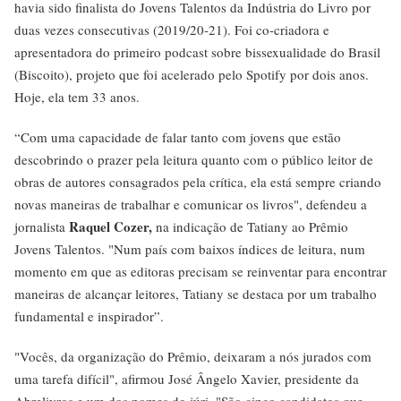
havia sido finalista do Jovens Talentos da Indústria do Livro por
duas vezes consecutivas (2019/20-21). Foi co-criadora e
apresentadora do primeiro podcast sobre bissexualidade do Brasil
(Biscoito), projeto que foi acelerado pelo Spotify por dois anos.
Hoje, ela tem 33 anos.
“Com uma capacidade de falar tanto com jovens que estão
descobrindo o prazer pela leitura quanto com o público leitor de
obras de autores consagrados pela crítica, ela está sempre criando
novas maneiras de trabalhar e comunicar os livros", defendeu a
Raquel Cozer,
jornalista
na indicação de Tatiany ao Prêmio
Jovens Talentos. "Num país com baixos índices de leitura, num
momento em que as editoras precisam se reinventar para encontrar
maneiras de alcançar leitores, Tatiany se destaca por um trabalho
fundamental e inspirador”.
"Vocês, da organização do Prêmio, deixaram a nós jurados com
uma tarefa difícil", afirmou José Ângelo Xavier, presidente da
Abrelivros e um dos nomes do júri. "São cinco candidatos que