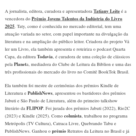
Tatiany Leite
A jornalista, editora, curadora e apresentadora
é a
Prêmio Jovens Talentos da Indústria do Livro
vencedora do
2025
. Taty, como é conhecida no mercado editorial, tem uma
atuação variada no setor, com papel importante na divulgação da
literatura e na ampliação do público leitor. Criadora do projeto Vá
ler um Livro, ela também apresenta e roteiriza o podcast Quarta
Todavia
Capa, da editora
, é curadora de uma coleção de clássicos
Planet
pela
a, mediadora do Clube de Leitura da Biblion e uma das
três profissionais do mercado do livro no Comitê BookTok Brasil.
Ela também foi mestre de cerimônias dos prêmios Kindle de
PublishNews
Literatura e
, apresentou os bastidores dos prêmios
Jabuti e São Paulo de Literatura, além do primeiro talkshow
FLIPOP
literário da
. Foi jurada dos prêmios Jabuti (2022), Rio2C
colunista
(2023) e Kindle (2025). Como
, trabalhou no programa
Metrópolis (TV Cultura), Catraca Livre, Quebrando Tabu e
prêmio
PublishNews. Ganhou o
Retratos da Leitura no Brasil e já