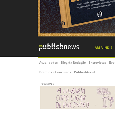
ÁREA INDIE
Atualidades
Blog da Redação
Entrevistas
Eve
Prêmios e Concursos
Publieditorial
PUBLICIDADE