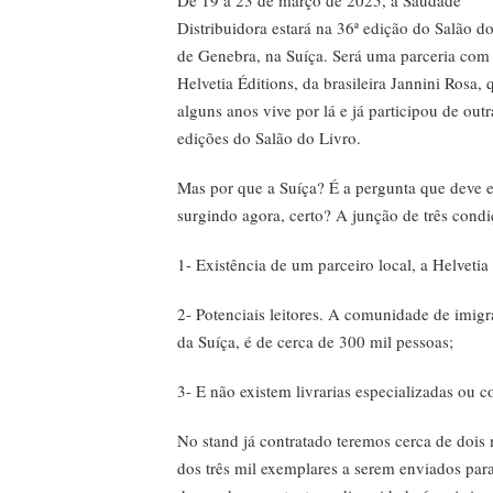
De 19 a 23 de março de 2025, a Saudade
Distribuidora estará na 36ª edição do Salão d
de Genebra, na Suíça. Será uma parceria com
Helvetia Éditions, da brasileira Jannini Rosa, 
alguns anos vive por lá e já participou de outr
edições do Salão do Livro.
Mas por que a Suíça? É a pergunta que deve e
surgindo agora, certo? A junção de três cond
1- Existência de um parceiro local, a Helvetia
2- Potenciais leitores. A comunidade de imigr
da Suíça, é de cerca de 300 mil pessoas;
3- E não existem livrarias especializadas ou c
No stand já contratado teremos cerca de dois m
dos três mil exemplares a serem enviados par