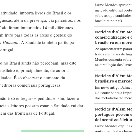
Jaime Mendes apresent
mercado editorial port
tividade, importa livros do Brasil e os
sobre as oportunidades
guesas, além da presença, via parceiros, nos
brasileira no país
íodo foram importados 14 mil diferentes
Notícias d'Além Ma
em livro para todas as áreas e gostos: do
comercialização e à
brasileiro em mer
ia Humana
. A Saudade também participa
Ao apresentar um pano
Portugal.
livros em países de lín
Mendes comenta sobre f
ivro no Brasil ainda não percebam, mas este
na circulação dos livro
asileiro e, principalmente, de autoria
Notícias d'Além Ma
sultados. É só observar o aumento da
brasileiro e merca
r editoras comerciais portuguesas.
Em novo artigo, Jaime
e discorre sobre a impo
ão é só entregar os pedidos e, sim, fazer o
dos metadados no merc
nciais leitores possam estar, a Saudade vai dar
Notícias d'Além M
ém das fronteiras de Portugal.
português põe em 
de incentivo à leitu
Jaime Mendes explica 
português de dar chequ