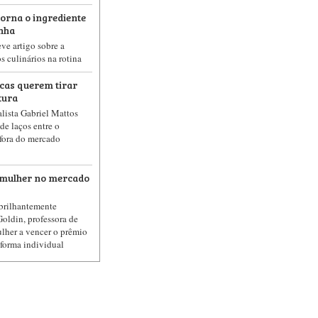
torna o ingrediente
inha
ve artigo sobre a
s culinários na rotina
cas querem tirar
tura
lista Gabriel Mattos
de laços entre o
 fora do mercado
a mulher no mercado
 brilhantemente
Goldin, professora de
ulher a vencer o prêmio
forma individual