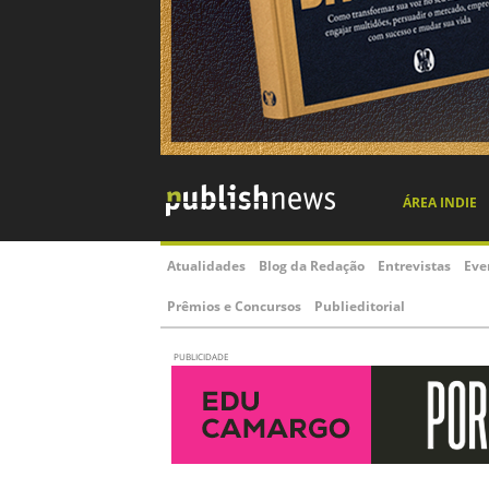
ÁREA INDIE
Atualidades
Blog da Redação
Entrevistas
Eve
Prêmios e Concursos
Publieditorial
PUBLICIDADE