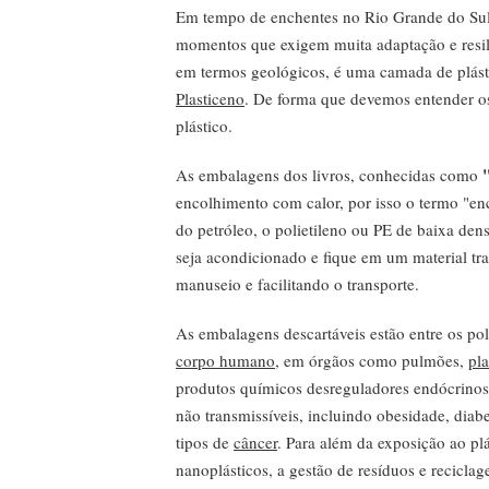
Em tempo de enchentes no Rio Grande do Sul
momentos que exigem muita adaptação e resil
em termos geológicos, é uma camada de plásti
Plasticeno
. De forma que devemos entender os 
plástico.
As embalagens dos livros, conhecidas como
encolhimento com calor, por isso o termo "enc
do petróleo, o polietileno ou PE de baixa den
seja acondicionado e fique em um material tr
manuseio e facilitando o transporte.
As embalagens descartáveis estão entre os 
corpo humano
, em órgãos como pulmões,
pl
produtos químicos desreguladores endócrinos, 
não transmissíveis, incluindo obesidade, diab
tipos de
câncer
. Para além da exposição ao plá
nanoplásticos, a gestão de resíduos e recic