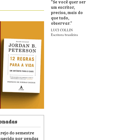
“
Se você quer ser
um escritor,
precisa, mais do
que tudo,
observar.
”
LUCI COLLIN
Escritora brasileira
ionadas
arejo do semestre
uecido por vendas