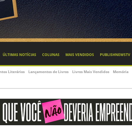
ÚLTIMAS NOTÍCIAS
COLUNAS
MAIS VENDIDOS
PUBLISHNEWSTV
ntos Literários
Lançamentos de Livros
Livros Mais Vendidos
Memória