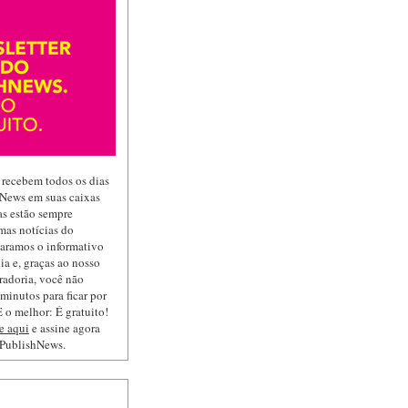
 recebem todos os dias
hNews em suas caixas
las estão sempre
mas notícias do
paramos o informativo
ia e, graças ao nosso
radoria, você não
minutos para ficar por
 o melhor: É gratuito!
e aqui
e assine agora
 PublishNews.