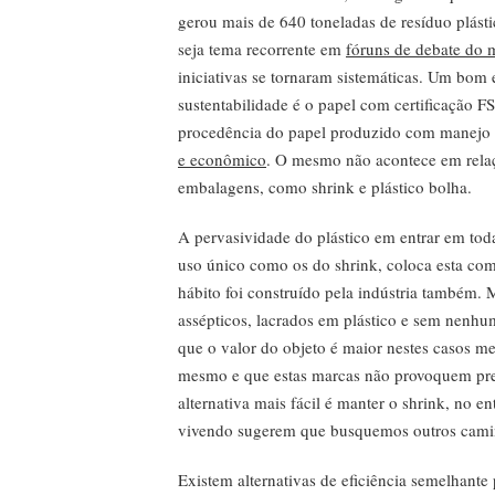
gerou mais de 640 toneladas de resíduo plásti
seja tema recorrente em
fóruns de debate do m
iniciativas se tornaram sistemáticas. Um bom 
sustentabilidade é o papel com certificação FS
procedência do papel produzido com manejo f
e econômico
. O mesmo não acontece em relaç
embalagens, como shrink e plástico bolha.
A pervasividade do plástico em entrar em toda
uso único como os do shrink, coloca esta como
hábito foi construído pela indústria também. 
assépticos, lacrados em plástico e sem nenh
que o valor do objeto é maior nestes casos 
mesmo e que estas marcas não provoquem preju
alternativa mais fácil é manter o shrink, no e
vivendo sugerem que busquemos outros cami
Existem alternativas de eficiência semelhante