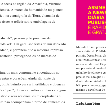
 e secas na região da Amazônia, vivemos
iência. A marca da humanidade no planeta,
co na estratigrafia da Terra, chamada de
riscos e refletir sobre embalagens de
"shrink"
, passam pelo processo de
olhível". Em geral são feitas de um derivado
Mais de 13 mil pessoas
sidade, e permitem que o material impresso
a newsletter do Publis
anslúcido, protegendo-os de marcas de
postais. Desta forma, e
atualizadas com as últi
mercado editorial. Dis
sempre antes do meio-d
polímeros mais comumente
encontrados no
trabalho de edição e cu
precisa mais do que 10 
acentas
e
corações
. Ainda são fonte de
dentro das novidades. E
contribuindo para a infertilidade e doenças
Não perca tempo,
cliqu
mesmo a newsletter do
etes tipo 2, doenças cardiovasculares e alguns
stico e seus resíduos, os microplásticos e
lagem não acompanham o ritmo de aumento da
Leia também