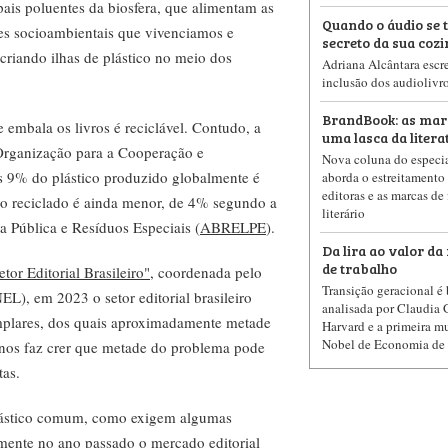
ipais poluentes da biosfera, que alimentam as
Quando o áudio se 
es socioambientais que vivenciamos e
secreto da sua coz
criando ilhas de plástico no meio dos
Adriana Alcântara escre
inclusão dos audiolivro
BrandBook: as mar
 embala os livros é reciclável. Contudo, a
uma lasca da litera
 Organização para a Cooperação e
Nova coluna do especia
9% do plástico produzido globalmente é
aborda o estreitamento 
editoras e as marcas de
ico reciclado é ainda menor, de 4% segundo a
literário
 Pública e Resíduos Especiais (
ABRELPE
).
Da lira ao valor d
de trabalho
or Editorial Brasileiro"
, coordenada pelo
Transição geracional é
EL), em 2023 o setor editorial brasileiro
analisada por Claudia 
emplares, dos quais aproximadamente metade
Harvard e a primeira m
Nobel de Economia de 
 nos faz crer que metade do problema pode
tas.
lástico comum, como exigem algumas
 somente no ano passado o mercado editorial