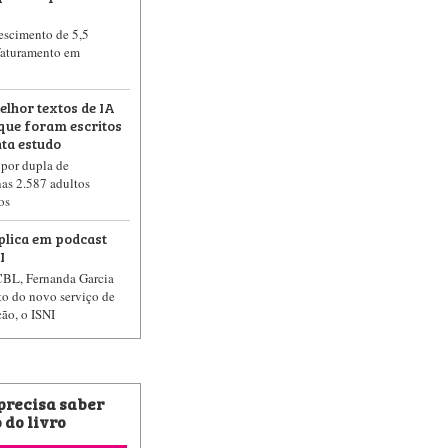
rescimento de 5,5
faturamento em
elhor textos de IA
que foram escritos
ta estudo
 por dupla de
as 2.587 adultos
os
plica em podcast
I
CBL, Fernanda Garcia
to do novo serviço de
ção, o ISNI
 precisa saber
 do livro