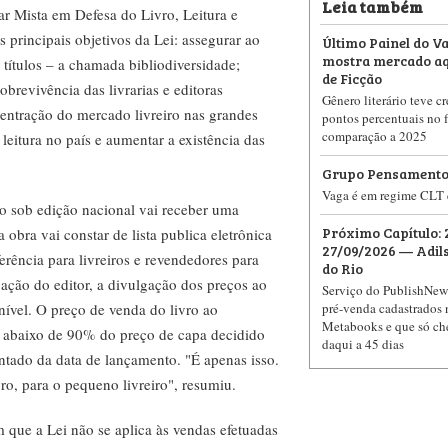
Leia também
ar Mista em Defesa do Livro, Leitura e
 principais objetivos da Lei: assegurar ao
Último Painel do V
mostra mercado aq
 títulos – a chamada bibliodiversidade;
de Ficção
sobrevivência das livrarias e editoras
Gênero literário teve c
centração do mercado livreiro nas grandes
pontos percentuais no 
comparação a 2025
 leitura no país e aumentar a existência das
Grupo Pensamento
Vaga é em regime CLT 
vro sob edição nacional vai receber uma
Próximo Capítulo: 
 obra vai constar de lista publica eletrônica
27/09/2026 — Adil
erência para livreiros e revendedores para
do Rio
gação do editor, a divulgação dos preços ao
Serviço do PublishNews
pré-venda cadastrados 
nível. O preço de venda do livro ao
Metabooks e que só che
o abaixo de 90% do preço de capa decidido
daqui a 45 dias
ntado da data de lançamento. "É apenas isso.
ro, para o pequeno livreiro", resumiu.
 que a Lei não se aplica às vendas efetuadas