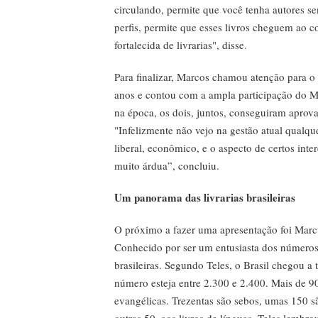
circulando, permite que você tenha autores s
perfis, permite que esses livros cheguem ao c
fortalecida de livrarias", disse.
Para finalizar, Marcos chamou atenção para 
anos e contou com a ampla participação do Min
na época, os dois, juntos, conseguiram aprovar
"Infelizmente não vejo na gestão atual qualque
liberal, econômico, e o aspecto de certos inte
muito árdua”, concluiu.
Um panorama das livrarias brasileiras
O próximo a fazer uma apresentação foi Marcus
Conhecido por ser um entusiasta dos números,
brasileiras. Segundo Teles, o Brasil chegou a te
número esteja entre 2.300 e 2.400. Mais de 90
evangélicas. Trezentas são sebos, umas 150 são