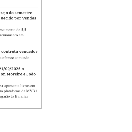
arejo do semestre
uecido por vendas
rescimento de 5,5
faturamento em
 contrata vendedor
e oferece comissão
21/09/2026 a
son Moreira e João
+ apresenta livros em
na plataforma da MVB /
garão às livrarias