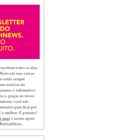
 recebem todos os dias
hNews em suas caixas
las estão sempre
mas notícias do
paramos o informativo
ia e, graças ao nosso
radoria, você não
minutos para ficar por
 o melhor: É gratuito!
e aqui
e assine agora
 PublishNews.