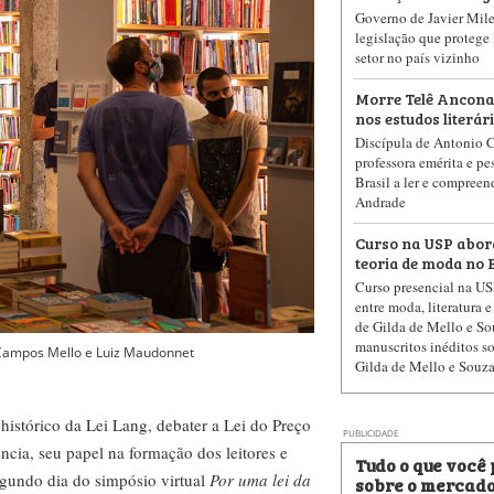
Governo de Javier Milei
legislação que protege l
setor no país vizinho
Morre Telê Ancona 
nos estudos literár
Discípula de Antonio 
professora emérita e p
Brasil a ler e compreen
Andrade
Curso na USP abord
teoria de moda no B
Curso presencial na USP
entre moda, literatura e 
de Gilda de Mello e So
manuscritos inéditos s
 Campos Mello e Luiz Maudonnet
Gilda de Mello e Souz
histórico da Lei Lang, debater a Lei do Preço
PUBLICIDADE
cia, seu papel na formação dos leitores e
Tudo o que você
egundo dia do simpósio virtual
Por uma lei da
sobre o mercado