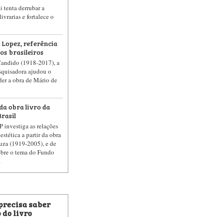
 tenta derrubar a
ivrarias e fortalece o
Lopez, referência
ios brasileiros
Candido (1918-2017), a
esquisadora ajudou o
der a obra de Mário de
a obra livro da
rasil
 investiga as relações
estética a partir da obra
uza (1919-2005), e de
obre o tema do Fundo
a
 precisa saber
 do livro