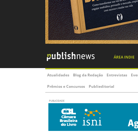
ÁREA INDIE
Atualidades
Blog da Redação
Entrevistas
Eve
Prêmios e Concursos
Publieditorial
PUBLICIDADE