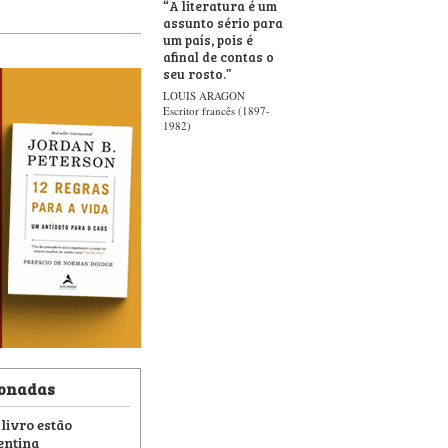
“
A literatura é um
assunto sério para
um país, pois é
afinal de contas o
seu rosto.
”
LOUIS ARAGON
Escritor francês (1897-
1982)
ionadas
 livro estão
entina