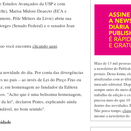
 de Estudos Avançados da USP e com
elle), Marisa Midore Deaecto (ECA e
nterre, Pôle Métiers du Livre) abriu sua
orges (Senado Federal) e o senador Jean
sio você encontra
clicando aqui
.
Mais de 13 mil pessoas
a newsletter do Publis
a novidade do dia. Por conta das divergências
postais. Desta forma, e
atualizadas com as últi
s no país – ao invés de Lei do Preço Fixo ou
mercado editorial. Dis
ez, em homenagem ao fundador da Editora
sempre antes do meio-d
anos. "Acho que é uma belíssima homenagem,
trabalho de edição e cu
precisa mais do que 10 
da lei", declarou Prates, explicando ainda
dentro das novidades. E
ndável, no bom sentido".
Não perca tempo,
cliqu
mesmo a newsletter do
sidade