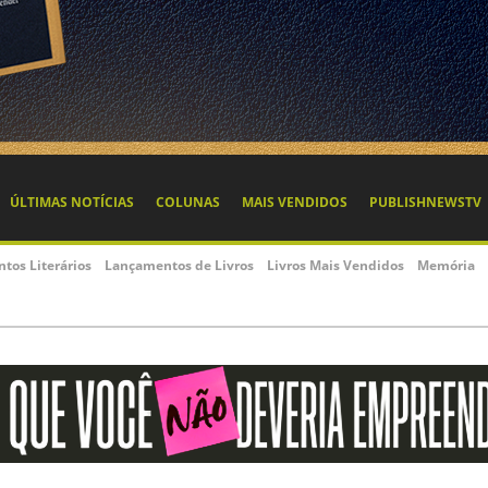
ÚLTIMAS NOTÍCIAS
COLUNAS
MAIS VENDIDOS
PUBLISHNEWSTV
ntos Literários
Lançamentos de Livros
Livros Mais Vendidos
Memória