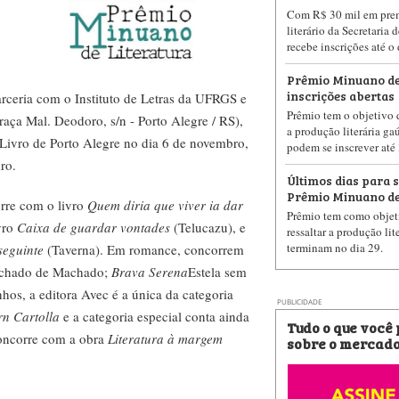
Com R$ 30 mil em prem
literário da Secretaria 
recebe inscrições até o
Prêmio Minuano de
inscrições abertas
parceria com o Instituto de Letras da UFRGS e
Prêmio tem o objetivo d
ça Mal. Deodoro, s/n - Porto Alegre / RS),
a produção literária ga
 Livro de Porto Alegre no dia 6 de novembro,
podem se inscrever até
ro.
Últimos dias para s
Prêmio Minuano de
rre com o livro
Quem diria que viver ia dar
Prêmio tem como objet
vro
Caixa de guardar vontades
(Telucazu), e
ressaltar a produção lit
terminam no dia 29.
seguinte
(Taverna). Em romance, concorrem
achado de Machado;
Brava Serena
Estela sem
hos, a editora Avec é a única da categoria
PUBLICIDADE
rn Cartolla
e a categoria especial conta ainda
Tudo o que você
concorre com a obra
Literatura à margem
sobre o mercado