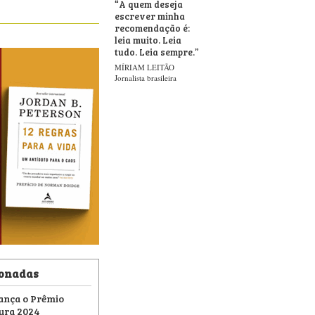
“
A quem deseja
escrever minha
recomendação é:
leia muito. Leia
tudo. Leia sempre.
”
MÍRIAM LEITÃO
Jornalista brasileira
ionadas
lança o Prêmio
tura 2024