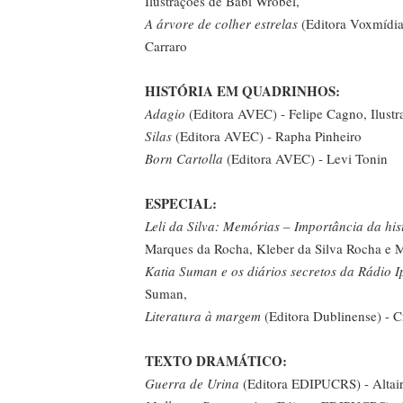
Ilustrações de Babi Wrobel,
A árvore de colher estrelas
(Editora Voxmídia)
Carraro
HISTÓRIA
EM
QUADRINHOS:
Adagio
(Editora AVEC) - Felipe Cagno, Ilustr
Silas
(Editora AVEC) - Rapha Pinheiro
Born Cartolla
(Editora AVEC) - Levi Tonin
ESPECIAL:
Leli da Silva: Memórias – Importância da his
Marques da Rocha, Kleber da Silva Rocha e 
Katia Suman e os diários secretos da Rádio
Suman,
Literatura à margem
(Editora Dublinense) - C
TEXTO
DRAMÁTICO:
Guerra de Urina
(Editora EDIPUCRS) - Altair