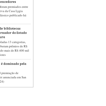
vencedores
s foram premiados entre
tiva da Casa Lygia
lássico publicado há
de bibliotecas
rnador do Estado
tura
ladas 13 categorias,
ceberam prêmios de R$
ando mais de R$ 400 mil
dores
 é dominado pela
l premiação de
oi anunciada em San
(24)