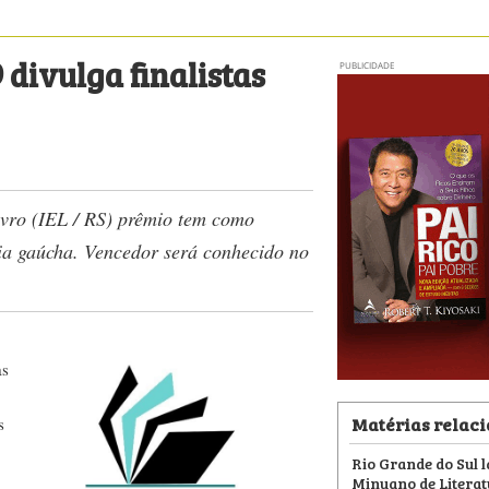
divulga finalistas
PUBLICIDADE
Livro (IEL / RS) prêmio tem como
ria gaúcha. Vencedor será conhecido no
as
Matérias relac
s
Rio Grande do Sul 
Minuano de Litera