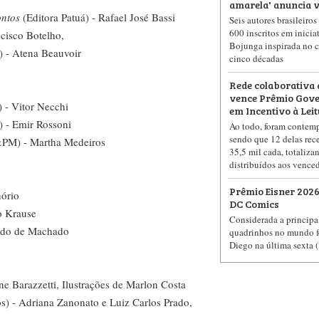
amarela' anuncia 
ontos
(Editora Patuá) - Rafael José Bassi
Seis autores brasileiro
600 inscritos em inicia
ncisco Botelho,
Bojunga inspirada no c
) - Atena Beauvoir
cinco décadas
Rede colaborativa 
vence Prêmio Gove
 - Vitor Necchi
em Incentivo à Lei
) - Emir Rossoni
Ao todo, foram contemp
sendo que 12 delas re
&PM) - Martha Medeiros
35,5 mil cada, totaliz
distribuídos aos vence
Prêmio Eisner 2026
nório
DC Comics
o Krause
Considerada a principa
ado de Machado
quadrinhos no mundo f
Diego na última sexta 
ne Barazzetti, Ilustrações de Marlon Costa
s) - Adriana Zanonato e Luiz Carlos Prado,