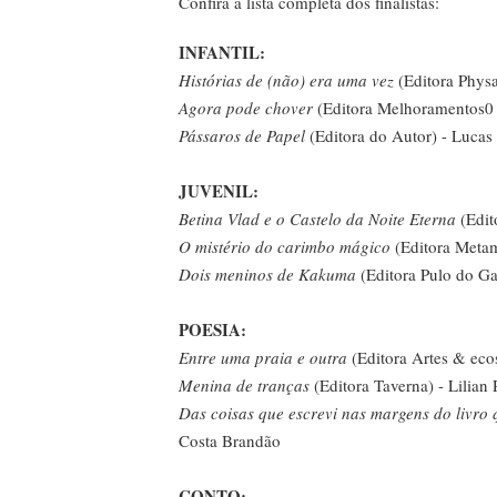
Confira a lista completa dos finalistas:
INFANTIL:
Histórias de (não) era uma vez
(Editora Physa
Agora pode chover
(Editora Melhoramentos0 -
Pássaros de Papel
(Editora do Autor) - Lucas
JUVENIL:
Betina Vlad e o Castelo da Noite Eterna
(Edit
O mistério do carimbo mágico
(Editora Metam
Dois meninos de Kakuma
(Editora Pulo do Ga
POESIA:
Entre uma praia e outra
(Editora Artes & eco
Menina de tranças
(Editora Taverna) - Lilian
Das coisas que escrevi nas margens do livro
Costa Brandão
CONTO: