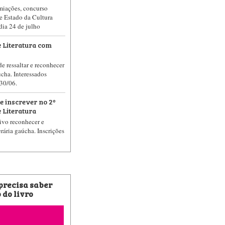
iações, concurso
de Estado da Cultura
 dia 24 de julho
 Literatura com
e ressaltar e reconhecer
úcha. Interessados
 30/06.
e inscrever no 2º
 Literatura
ivo reconhecer e
erária gaúcha. Inscrições
 precisa saber
 do livro