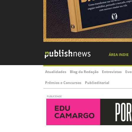
ÁREA INDIE
Atualidades
Blog da Redação
Entrevistas
Eve
Prêmios e Concursos
Publieditorial
PUBLICIDADE