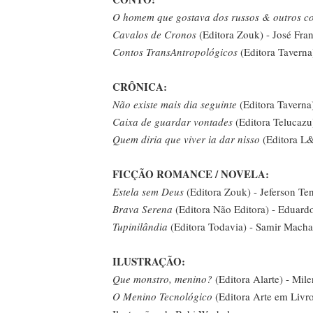
O homem que gostava dos russos & outros c
Cavalos de Cronos
(Editora Zouk) - José Fra
Contos TransAntropológicos
(Editora Taverna
CRÔNICA:
Não existe mais dia seguinte
(Editora Taverna)
Caixa de guardar vontades
(Editora Telucazu
Quem diria que viver ia dar nisso
(Editora L
FICÇÃO
ROMANCE / NOVELA:
Estela sem Deus
(Editora Zouk) - Jeferson Te
Brava Serena
(Editora Não Editora) - Eduard
Tupinilândia
(Editora Todavia) - Samir Mach
ILUSTRAÇÃO:
Que monstro, menino?
(Editora Alarte) - Mile
O Menino Tecnológico
(Editora Arte em Livro