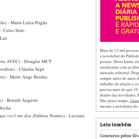
lis) - Maria Luiza Puglia
 Celso Sisto
 Luz
Mais de 13 mil pessoas
a newsletter do Publis
ora AVEC) - Douglas MCT
postais. Desta forma, e
atualizadas com as últi
orfose) - Cláudia Sepé
mercado editorial. Dis
to) - Marie Ange Bordas
sempre antes do meio-d
trabalho de edição e cu
precisa mais do que 10 
dentro das novidades. E
s) - Ronald Augusto
Não perca tempo,
cliqu
mesmo a newsletter do
 Rocha
 que você me deu
(Editora Nomos) - Luciana
Leia também
Concurso pelos 50 