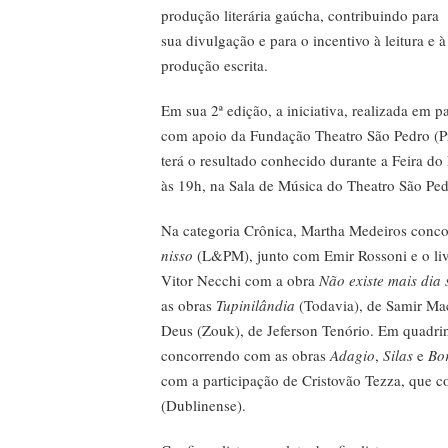
produção literária gaúcha, contribuindo para
sua divulgação e para o incentivo à leitura e à
produção escrita.
Em sua 2ª edição, a iniciativa, realizada em 
com apoio da Fundação Theatro São Pedro (Pra
terá o resultado conhecido durante a Feira do
às 19h, na Sala de Música do Theatro São Ped
Na categoria Crônica, Martha Medeiros conco
nisso
(L&PM), junto com Emir Rossoni e o li
Vitor Necchi com a obra
Não existe mais dia 
as obras
Tupinilândia
(Todavia), de Samir M
Deus (Zouk), de Jeferson Tenório. Em quadrin
concorrendo com as obras
Adagio
,
Silas
e
Bo
com a participação de Cristovão Tezza, que 
(Dublinense).