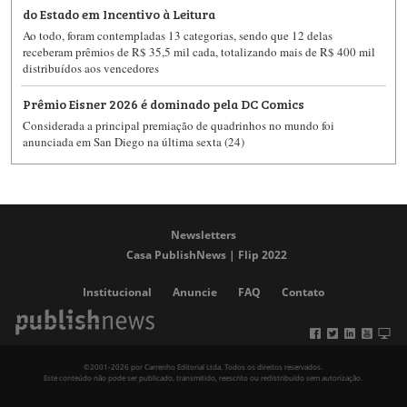
do Estado em Incentivo à Leitura
Ao todo, foram contempladas 13 categorias, sendo que 12 delas
receberam prêmios de R$ 35,5 mil cada, totalizando mais de R$ 400 mil
distribuídos aos vencedores
Prêmio Eisner 2026 é dominado pela DC Comics
Considerada a principal premiação de quadrinhos no mundo foi
anunciada em San Diego na última sexta (24)
Newsletters
Casa PublishNews | Flip 2022
Institucional
Anuncie
FAQ
Contato
©2001-2026 por Carrenho Editorial Ltda. Todos os direitos reservados.
Este conteúdo não pode ser publicado, transmitido, reescrito ou redistribuído sem autorização.