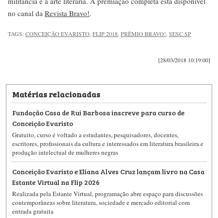
militância e à arte literária. A premiação completa está disponível
no canal da
Revista Bravo!
.
TAGS:
CONCEIÇÃO EVARISTO
,
FLIP 2018
,
PRÊMIO BRAVO!
,
SESC SP
[28/03/2018 10:19:00]
Matérias relacionadas
Fundação Casa de Rui Barbosa inscreve para curso de
Conceição Evaristo
Gratuito, curso é voltado a estudantes, pesquisadores, docentes,
escritores, profissionais da cultura e interessados em literatura brasileira e
produção intelectual de mulheres negras
Conceição Evaristo e Eliana Alves Cruz lançam livro na Casa
Estante Virtual na Flip 2026
Realizada pela Estante Virtual, programação abre espaço para discussões
contemporâneas sobre literatura, sociedade e mercado editorial com
entrada gratuita