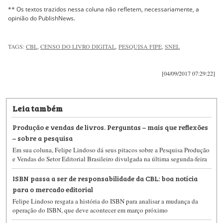
** Os textos trazidos nessa coluna não refletem, necessariamente, a
opinião do PublishNews.
TAGS:
CBL
,
CENSO DO LIVRO DIGITAL
,
PESQUISA FIPE
,
SNEL
[04/09/2017 07:29:22]
Leia também
Produção e vendas de livros. Perguntas – mais que reflexões
– sobre a pesquisa
Em sua coluna, Felipe Lindoso dá seus pitacos sobre a Pesquisa Produção
e Vendas do Setor Editorial Brasileiro divulgada na última segunda-feira
ISBN passa a ser de responsabilidade da CBL: boa notícia
para o mercado editorial
Felipe Lindoso resgata a história do ISBN para analisar a mudança da
operação do ISBN, que deve acontecer em março próximo