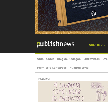
ÁREA INDIE
Atualidades
Blog da Redação
Entrevistas
Eve
Prêmios e Concursos
Publieditorial
PUBLICIDADE