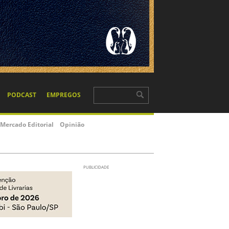
PODCAST
EMPREGOS
Mercado Editorial
Opinião
PUBLICIDADE