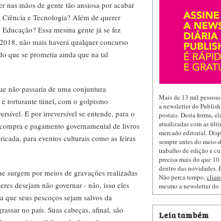
er nas mãos de gente tão ansiosa por acabar
a Ciência e Tecnologia? Além de querer
a Educação? Essa mesma gente já se fez
de 2018, não mais haverá qualquer concurso
 do que se prometia ainda que na tal
ue não passaria de uma conjuntura
Mais de 13 mil pessoas
 e torturante túnel, com o golpismo
a newsletter do Publis
versível. E por irreversível se entende, para o
postais. Desta forma, e
atualizadas com as últi
r compra e pagamento governamental de livros
mercado editorial. Dis
ricada, para eventos culturais como as feiras
sempre antes do meio-d
trabalho de edição e cu
precisa mais do que 10 
dentro das novidades. E
que surgem por meios de gravações realizadas
Não perca tempo,
cliqu
eres desejam não governar - não, isso eles
mesmo a newsletter do
a que seus pescoços sejam salvos da
rassar no país. Suas cabeças, afinal, são
Leia também