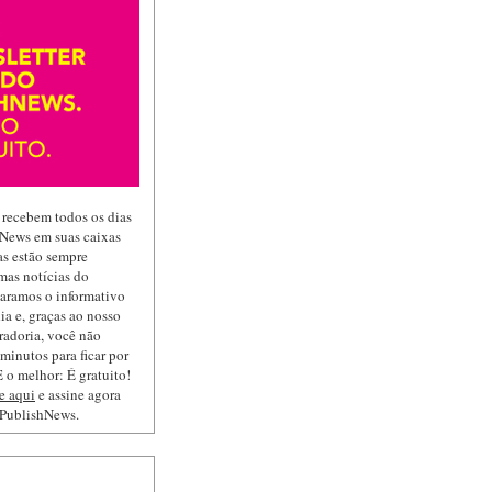
 recebem todos os dias
hNews em suas caixas
las estão sempre
mas notícias do
paramos o informativo
ia e, graças ao nosso
radoria, você não
minutos para ficar por
 o melhor: É gratuito!
e aqui
e assine agora
 PublishNews.