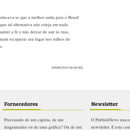
incava-se que a melhor saída para o Brasil
ue tal alternativa não esteja em nada
anter a fé e não deixar de sair às ruas,
cisam recuperar seu lugar nos trilhos do
s.
[09/06/2016 06:00:00]
Fornecedores
Newsletter
Precisando de um capista, de um
O PublishNews nasc
diagramador ou de uma gráfica? Ou de um
newsletter. E esta co