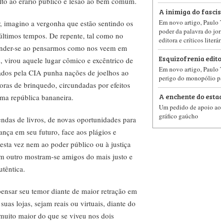
alto ao erário público e lesão ao bem comum.
A inimiga do fasci
Em novo artigo, Paulo 
 imagino a vergonha que estão sentindo os
poder da palavra do jorn
últimos tempos. De repente, tal como no
editora e críticos literá
sconder-se ao pensarmos como nos veem em
Esquizofrenia edito
as, virou aquele lugar cômico e excêntrico de
Em novo artigo, Paulo 
ados pela CIA punha nações de joelhos ao
perigo do monopólio pa
doras de brinquedo, circundadas por efeitos
A enchente do est
uma república bananeira.
Um pedido de apoio ao 
gráfico gaúcho
endas de livros, de novas oportunidades para
ança em seu futuro, face aos plágios e
desta vez nem ao poder público ou à justiça
m outro mostram-se amigos do mais justo e
utêntica.
 pensar seu temor diante de maior retração em
as lojas, sejam reais ou virtuais, diante do
 muito maior do que se viveu nos dois