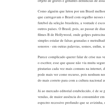
objeto de graves e gritantes denúncias de ass
Como alguém que lutou por um Brasil melhor,
que carregavam o Brasil com orgulho nesses 
futebol da seleção brasileira, a vontade é e
outros países. O Brasil, pois, ao passar de di
filmes B de Hollywood, onde golpes patrocin
simples estalar de falsas granadas e metralha
sonoros - em outras palavras, somos, enfim, 
Parece complicado querer falar de crise nas v
o escritor, esse que quase não via muita segur
piratarias cada vez mais comuns na internet, 
pode mais ver como recurso, pois nenhum ne
do mais correto para com a cultura nacional a
Já ao mercado editorial estabelecido, é de se
vendas, de maior ausência do consumidor em su
espectro recessivo profundo que se avizinha,