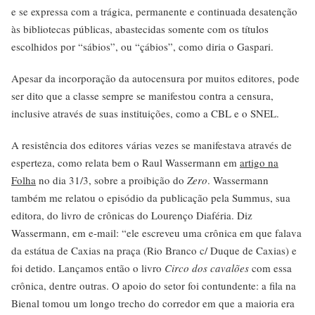
e se expressa com a trágica, permanente e continuada desatenção
às bibliotecas públicas, abastecidas somente com os títulos
escolhidos por “sábios”, ou “çábios”, como diria o Gaspari.
Apesar da incorporação da autocensura por muitos editores, pode
ser dito que a classe sempre se manifestou contra a censura,
inclusive através de suas instituições, como a CBL e o SNEL.
A resistência dos editores várias vezes se manifestava através de
esperteza, como relata bem o Raul Wassermann em
artigo na
Folha
no dia 31/3, sobre a proibição do
Zero
. Wassermann
também me relatou o episódio da publicação pela Summus, sua
editora, do livro de crônicas do Lourenço Diaféria. Diz
Wassermann, em e-mail: “ele escreveu uma crônica em que falava
da estátua de Caxias na praça (Rio Branco c/ Duque de Caxias) e
foi detido. Lançamos então o livro
Circo dos cavalões
com essa
crônica, dentre outras. O apoio do setor foi contundente: a fila na
Bienal tomou um longo trecho do corredor em que a maioria era