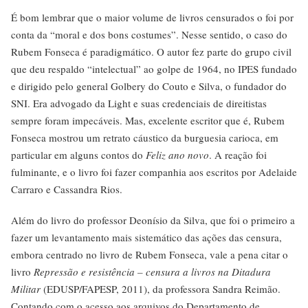
É bom lembrar que o maior volume de livros censurados o foi por
conta da “moral e dos bons costumes”. Nesse sentido, o caso do
Rubem Fonseca é paradigmático. O autor fez parte do grupo civil
que deu respaldo “intelectual” ao golpe de 1964, no IPES fundado
e dirigido pelo general Golbery do Couto e Silva, o fundador do
SNI. Era advogado da Light e suas credenciais de direitistas
sempre foram impecáveis. Mas, excelente escritor que é, Rubem
Fonseca mostrou um retrato cáustico da burguesia carioca, em
particular em alguns contos do
Feliz ano novo
. A reação foi
fulminante, e o livro foi fazer companhia aos escritos por Adelaide
Carraro e Cassandra Rios.
Além do livro do professor Deonísio da Silva, que foi o primeiro a
fazer um levantamento mais sistemático das ações das censura,
embora centrado no livro de Rubem Fonseca, vale a pena citar o
livro
Repressão e resistência – censura a livros na Ditadura
Militar
(EDUSP/FAPESP, 2011), da professora Sandra Reimão.
Contando com o acesso aos arquivos do Departamento de