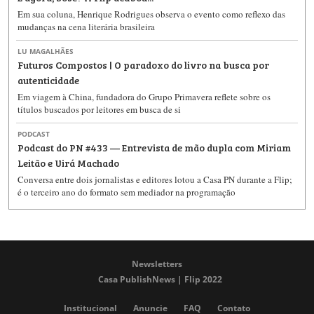
Em sua coluna, Henrique Rodrigues observa o evento como reflexo das
mudanças na cena literária brasileira
LU MAGALHÃES
Futuros Compostos | O paradoxo do livro na busca por
autenticidade
Em viagem à China, fundadora do Grupo Primavera reflete sobre os
títulos buscados por leitores em busca de si
PODCAST
Podcast do PN #433 — Entrevista de mão dupla com Miriam
Leitão e Uirá Machado
Conversa entre dois jornalistas e editores lotou a Casa PN durante a Flip;
é o terceiro ano do formato sem mediador na programação
Newsletters
Casa PublishNews | Flip 2022
Institucional
Anuncie
FAQ
Contato