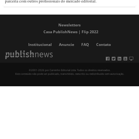
parceria com outros profissionais do mercado editorial.
Newsletters
Casa PublishNews | Flip 2022
Institucional
Anuncie
FAQ
Contato
©2001-2026 por Carrenho Editorial Ltda. Todos os direitos reservados.
Este conteúdo não pode ser publicado, transmitido, reescrito ou redistribuído sem autorização.