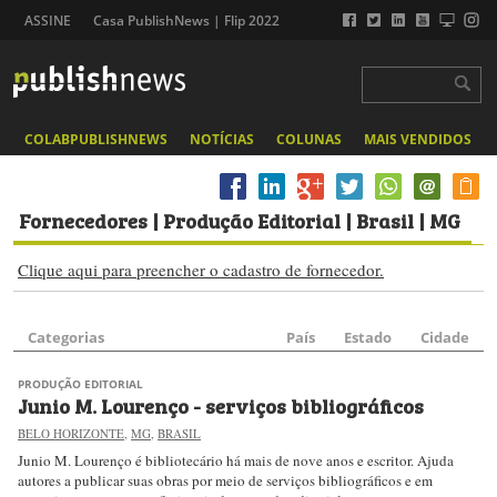
ASSINE
Casa PublishNews | Flip 2022
COLABPUBLISHNEWS
NOTÍCIAS
COLUNAS
MAIS VENDIDOS
Fornecedores
| Produção Editorial | Brasil | MG
Clique aqui para preencher o cadastro de fornecedor.
Categorias
País
Estado
Cidade
PRODUÇÃO EDITORIAL
Junio M. Lourenço - serviços bibliográficos
BELO HORIZONTE
,
MG
,
BRASIL
Junio
M. Lourenço é bibliotecário há mais de nove anos e escritor. Ajuda
autores a publicar suas obras por meio de serviços bibliográficos e em