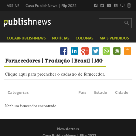
ASSINE
Casa PublishNews | Flip 2022
COLABPUBLISHNEWS
NOTÍCIAS
COLUNAS
MAIS VENDIDOS
Fornecedores
| Tradução | Brasil | MG
Clique aqui para preencher o cadastro de fornecedor.
Categorias
País
Estado
Cidade
Nenhum fornecedor encontrado.
Newsletters
Casa PublishNews | Flip 2022