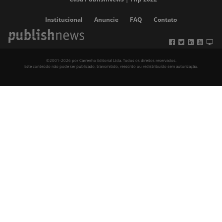
Institucional
Anuncie
FAQ
Contato
©2001-2026 por Carrenho Editorial Ltda. Todos os direitos reservados.
Este conteúdo não pode ser publicado, transmitido, reescrito ou redistribuído sem autorização.