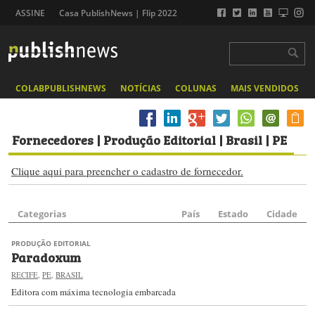
ASSINE
Casa PublishNews | Flip 2022
COLABPUBLISHNEWS
NOTÍCIAS
COLUNAS
MAIS VENDIDOS
Fornecedores
| Produção Editorial | Brasil | PE
Clique aqui para preencher o cadastro de fornecedor.
Categorias
País
Estado
Cidade
PRODUÇÃO EDITORIAL
Paradoxum
RECIFE
,
PE
,
BRASIL
Editora com máxima tecnologia embarcada