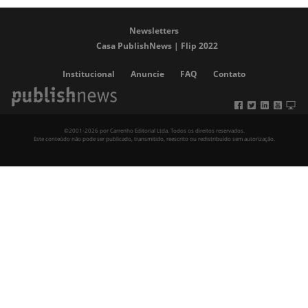
Newsletters
Casa PublishNews | Flip 2022
Institucional
Anuncie
FAQ
Contato
©2001-2026 por Carrenho Editorial Ltda. Todos os direitos reservados.
Este conteúdo não pode ser publicado, transmitido, reescrito ou redistribuído sem autorização.