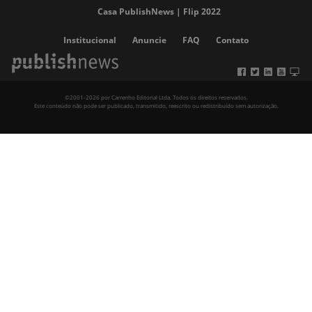
Casa PublishNews | Flip 2022
Institucional
Anuncie
FAQ
Contato
©2001-2026 por Carrenho Editorial Ltda. Todos os direitos reservados.
Este conteúdo não pode ser publicado, transmitido, reescrito ou redistribuído sem autorização.