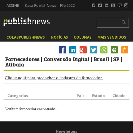
ASSINE
Casa PublishNews | Flip 2022
COLABPUBLISHNEWS
NOTÍCIAS
COLUNAS
MAIS VENDIDOS
Fornecedores
| Conversão Digital | Brasil | SP |
Atibaia
Clique aqui para preencher o cadastro de fornecedor.
Categorias
País
Estado
Cidade
Nenhum fornecedor encontrado.
Newsletters