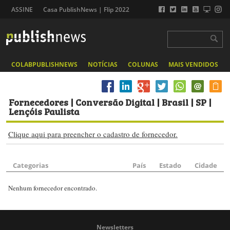
ASSINE
Casa PublishNews | Flip 2022
COLABPUBLISHNEWS
NOTÍCIAS
COLUNAS
MAIS VENDIDOS
Fornecedores
| Conversão Digital | Brasil | SP |
Lençóis Paulista
Clique aqui para preencher o cadastro de fornecedor.
Categorias
País
Estado
Cidade
Nenhum fornecedor encontrado.
Newsletters