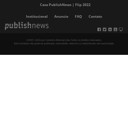
Casa PublishNews | Flip 2022
Institucional
Anuncie
FAQ
Contato
©2001-2026 por Carrenho Editorial Ltda. Todos os direitos reservados.
Este conteúdo não pode ser publicado, transmitido, reescrito ou redistribuído sem autorização.