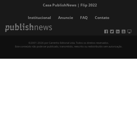
Casa PublishNews | Flip 2022
Institucional
Anuncie
FAQ
Contato
©2001-2026 por Carrenho Editorial Ltda. Todos os direitos reservados.
Este conteúdo não pode ser publicado, transmitido, reescrito ou redistribuído sem autorização.