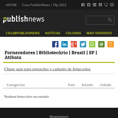
ASSINE
Casa PublishNews | Flip 2022
COLABPUBLISHNEWS
NOTÍCIAS
COLUNAS
MAIS VENDIDOS
Fornecedores
| Bibliotecário | Brasil | SP |
Atibaia
Clique aqui para preencher o cadastro de fornecedor.
Categorias
País
Estado
Cidade
Nenhum fornecedor encontrado.
Newsletters