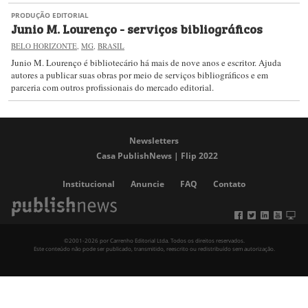
PRODUÇÃO EDITORIAL
Junio M. Lourenço - serviços bibliográficos
BELO HORIZONTE
,
MG
,
BRASIL
Junio
M. Lourenço é bibliotecário há mais de nove anos e escritor. Ajuda
autores a publicar suas obras por meio de serviços bibliográficos e em
parceria com outros profissionais do mercado editorial.
Newsletters
Casa PublishNews | Flip 2022
Institucional
Anuncie
FAQ
Contato
©2001-2026 por Carrenho Editorial Ltda. Todos os direitos reservados.
Este conteúdo não pode ser publicado, transmitido, reescrito ou redistribuído sem autorização.