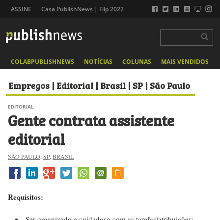
ASSINE
Casa PublishNews | Flip 2022
COLABPUBLISHNEWS
NOTÍCIAS
COLUNAS
MAIS VENDIDOS
Empregos | Editorial | Brasil | SP | São Paulo
EDITORIAL
Gente contrata assistente
editorial
SÃO PAULO
,
SP
,
BRASIL
Requisitos:
Ser organizado e cuidadoso com as tarefas/atribuições;