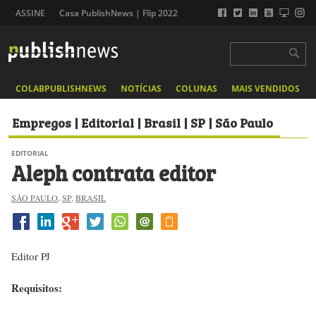
ASSINE
Casa PublishNews | Flip 2022
COLABPUBLISHNEWS
NOTÍCIAS
COLUNAS
MAIS VENDIDOS
Empregos | Editorial | Brasil | SP | São Paulo
EDITORIAL
Aleph contrata editor
SÃO PAULO
,
SP
,
BRASIL
Editor PJ
Requisitos: