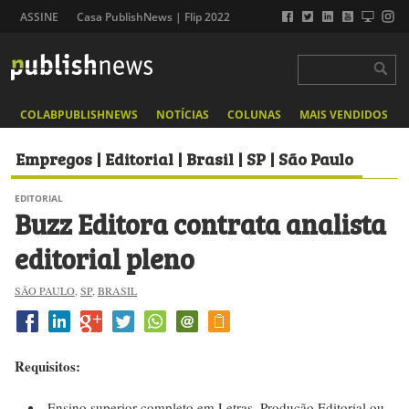
ASSINE
Casa PublishNews | Flip 2022
COLABPUBLISHNEWS
NOTÍCIAS
COLUNAS
MAIS VENDIDOS
Empregos | Editorial | Brasil | SP | São Paulo
EDITORIAL
Buzz Editora contrata analista
editorial pleno
SÃO PAULO
,
SP
,
BRASIL
Requisi
tos:
Ensino superior completo em Letras, Produção Editorial ou