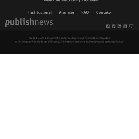
Institucional
Anuncie
FAQ
Contato
©2001-2026 por Carrenho Editorial Ltda. Todos os direitos reservados.
Este conteúdo não pode ser publicado, transmitido, reescrito ou redistribuído sem autorização.