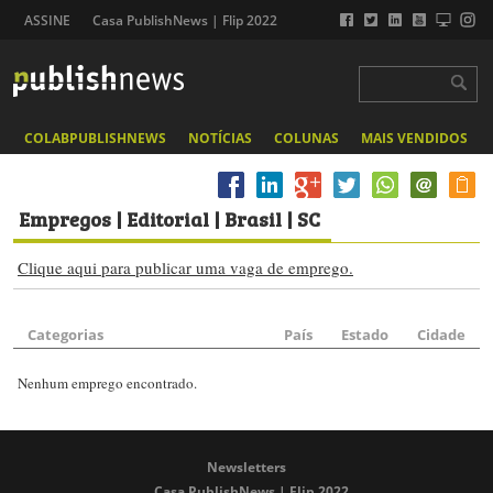
ASSINE
Casa PublishNews | Flip 2022
COLABPUBLISHNEWS
NOTÍCIAS
COLUNAS
MAIS VENDIDOS
Empregos
| Editorial | Brasil | SC
Clique aqui para publicar uma vaga de emprego.
Categorias
País
Estado
Cidade
Nenhum emprego encontrado.
Newsletters
Casa PublishNews | Flip 2022