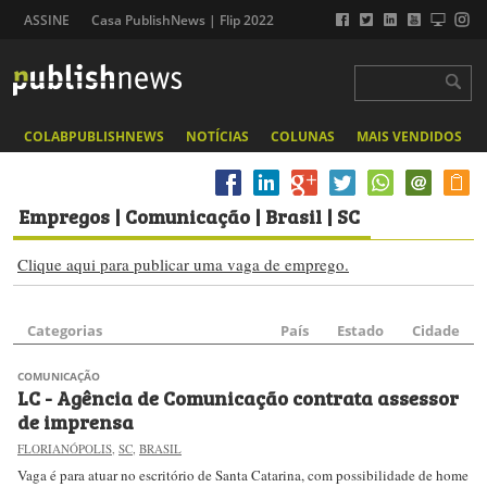
ASSINE
Casa PublishNews | Flip 2022
COLABPUBLISHNEWS
NOTÍCIAS
COLUNAS
MAIS VENDIDOS
Empregos
| Comunicação | Brasil | SC
Clique aqui para publicar uma vaga de emprego.
Categorias
País
Estado
Cidade
COMUNICAÇÃO
LC - Agência de Comunicação contrata assessor
de imprensa
FLORIANÓPOLIS
,
SC
,
BRASIL
Vaga é para atuar no escritório de Santa Catarina, com possibilidade de home