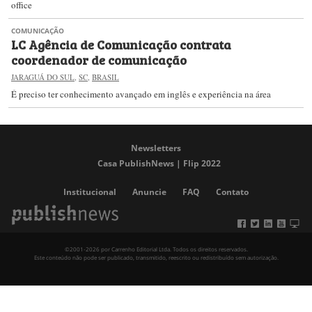
office
COMUNICAÇÃO
LC Agência de Comunicação contrata
coordenador de comunicação
JARAGUÁ DO SUL
,
SC
,
BRASIL
É preciso ter conhecimento avançado em inglês e experiência na área
Newsletters
Casa PublishNews | Flip 2022
Institucional
Anuncie
FAQ
Contato
©2001-2026 por Carrenho Editorial Ltda. Todos os direitos reservados.
Este conteúdo não pode ser publicado, transmitido, reescrito ou redistribuído sem autorização.