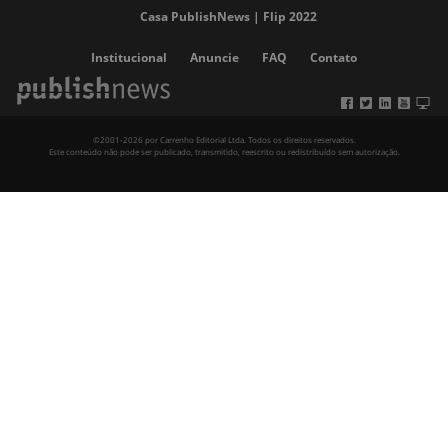
Casa PublishNews | Flip 2022
Institucional
Anuncie
FAQ
Contato
©2001-2026 por Carrenho Editorial Ltda. Todos os direitos reservados.
Este conteúdo não pode ser publicado, transmitido, reescrito ou redistribuído sem autorização.