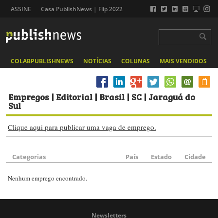
ASSINE
Casa PublishNews | Flip 2022
COLABPUBLISHNEWS
NOTÍCIAS
COLUNAS
MAIS VENDIDOS
Empregos
| Editorial | Brasil | SC | Jaraguá do
Sul
Clique aqui para publicar uma vaga de emprego.
Categorias
País
Estado
Cidade
Nenhum emprego encontrado.
Newsletters