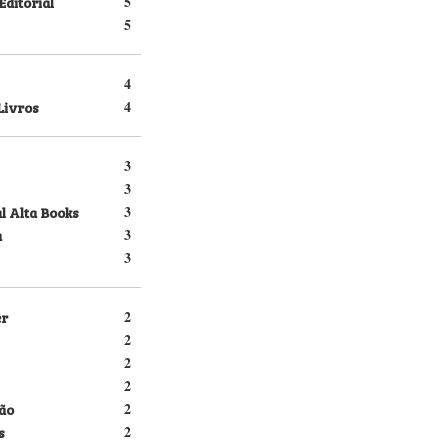
Editorial
5
5
4
Livros
4
3
3
l Alta Books
3
a
3
3
er
2
2
2
2
ão
2
s
2