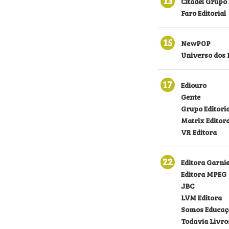
13
Citadel Grupo 
Faro Editorial
15
NewPOP
Universo dos 
17
Ediouro
Gente
Grupo Editoria
Matrix Editor
VR Editora
22
Editora Garni
Editora MPEG
JBC
LVM Editora
Somos Educaç
Todavia Livro