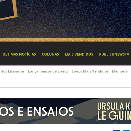
ÚLTIMAS NOTÍCIAS
COLUNAS
MAIS VENDIDOS
PUBLISHNEWSTV
ntos Literários
Lançamentos de Livros
Livros Mais Vendidos
Memória