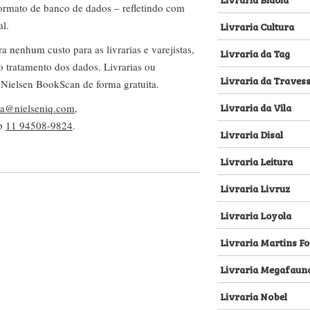
 formato de banco de dados – refletindo com
al.
Livraria Cultura
nenhum custo para as livrarias e varejistas,
Livraria da Tag
no tratamento dos dados. Livrarias ou
Livraria da Traves
 Nielsen BookScan de forma gratuita.
Livraria da Vila
lva@nielseniq.com
,
pp
11 94508-9824
.
Livraria Disal
Livraria Leitura
Livraria Livruz
Livraria Loyola
Livraria Martins Fo
Livraria Megafaun
Livraria Nobel