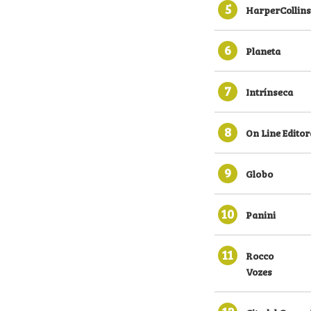
5
HarperCollins
6
Planeta
7
Intrínseca
8
On Line Editor
9
Globo
10
Panini
11
Rocco
Vozes