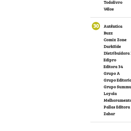
Todolivro
Vélos
30
Autêntica
Buzz
Comix Zone
DarkSide
Distribuidora
Edipro
Editora 34
Grupo A
Grupo Editoria
Grupo Summu
Loyola
Melhorament
Pallas Editora
Zahar