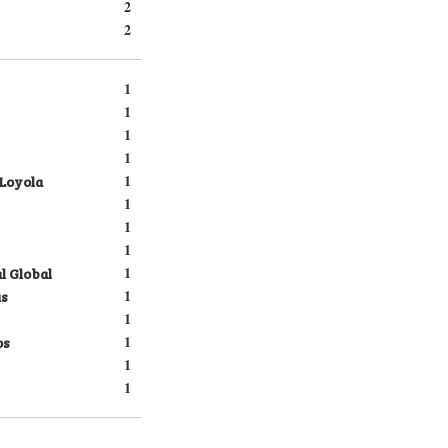
2
2
1
1
1
1
 Loyola
1
1
1
1
l Global
1
s
1
1
os
1
1
1