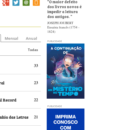
“
O maior defeito
dos livros novos é
impedir a leitura
dos antigos.
”
JOSEPH JOUBERT
Ensaísta francês (1754 -
1824)
Mensal
Anual
PUBLICIDADE
Todas
33
ral
23
al Record
22
PUBLICIDADE
hia das Letras
21