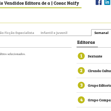
s Vendidos Editora de a | Cosac Naify
ão Ficção Especialista
Infantil e Juvenil
Semanal
Editoras
ltros selecionados.
1
Sextante
2
Ciranda Cultu
3
Grupo Editori
4
Grupo Compan