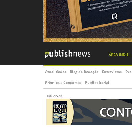
ÁREA INDIE
Atualidades
Blog da Redação
Entrevistas
Eve
Prêmios e Concursos
Publieditorial
PUBLICIDADE