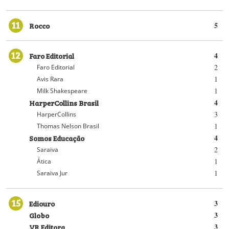
11
Rocco
5
12
Faro Editorial
4
2
Faro Editorial
1
Avis Rara
1
Milk Shakespeare
HarperCollins Brasil
4
3
HarperCollins
1
Thomas Nelson Brasil
Somos Educação
4
2
Saraiva
1
Ática
1
Saraiva Jur
15
Ediouro
3
Globo
3
VR Editora
3