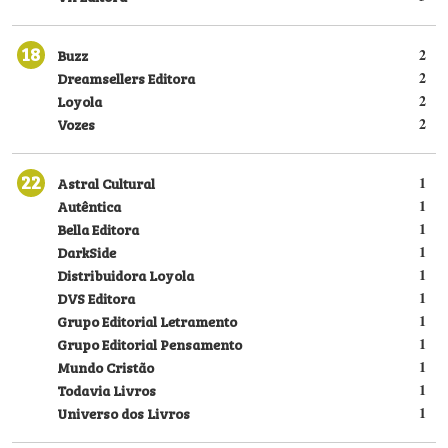
18
Buzz
2
Dreamsellers Editora
2
Loyola
2
Vozes
2
22
Astral Cultural
1
Autêntica
1
Bella Editora
1
DarkSide
1
Distribuidora Loyola
1
DVS Editora
1
Grupo Editorial Letramento
1
Grupo Editorial Pensamento
1
Mundo Cristão
1
Todavia Livros
1
Universo dos Livros
1