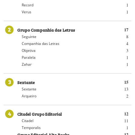
1
Record
1
Verus
2
Grupo Companhia das Letras
17
8
Seguinte
4
Companhia das Letras
3
Objetiva
1
Paralela
1
Zahar
3
Sextante
15
13
Sextante
2
Arqueiro
4
Citadel Grupo Editorial
12
11
Citadel
1
Temporalis
Grupo Editorial Alta Books
12