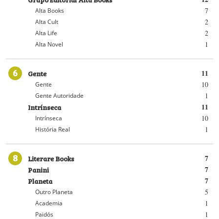
7
Alta Books
2
Alta Cult
2
Alta Life
1
Alta Novel
6
Gente
11
10
Gente
1
Gente Autoridade
Intrínseca
11
10
Intrínseca
1
História Real
8
Literare Books
7
Panini
7
Planeta
7
5
Outro Planeta
1
Academia
1
Paidós