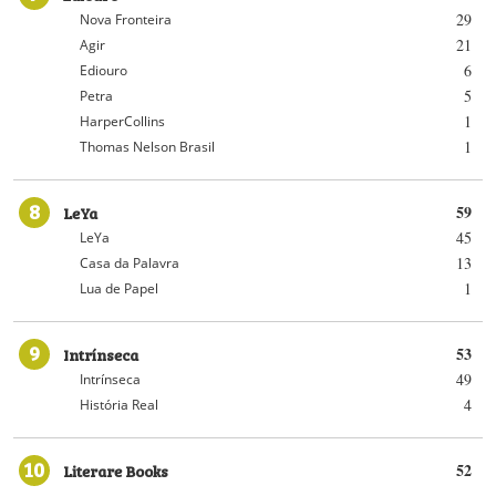
29
Nova Fronteira
21
Agir
6
Ediouro
5
Petra
1
HarperCollins
1
Thomas Nelson Brasil
8
LeYa
59
45
LeYa
13
Casa da Palavra
1
Lua de Papel
9
Intrínseca
53
49
Intrínseca
4
História Real
10
Literare Books
52