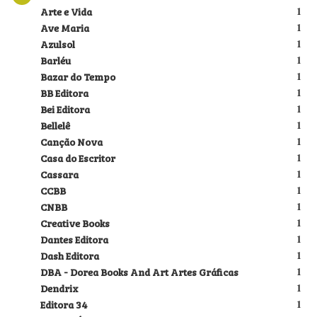
Arte e Vida
1
Ave Maria
1
Azulsol
1
Barléu
1
Bazar do Tempo
1
BB Editora
1
Bei Editora
1
Bellelê
1
Canção Nova
1
Casa do Escritor
1
Cassara
1
CCBB
1
CNBB
1
Creative Books
1
Dantes Editora
1
Dash Editora
1
DBA - Dorea Books And Art Artes Gráficas
1
Dendrix
1
Editora 34
1