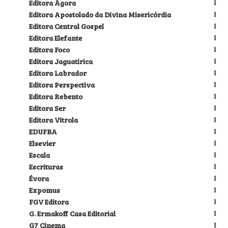
Editora Ágora
1
Editora Apostolado da Divina Misericórdia
1
Editora Central Gospel
1
Editora Elefante
1
Editora Foco
1
Editora Jaguatirica
1
Editora Labrador
1
Editora Perspectiva
1
Editora Rebento
1
Editora Ser
1
Editora Vitrola
1
EDUFBA
1
Elsevier
1
Escala
1
Escrituras
1
Évora
1
Expomus
1
FGV Editora
1
G. Ermakoff Casa Editorial
1
G7 Cinema
1