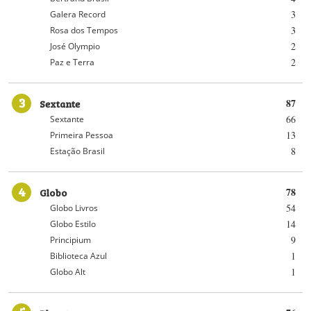
3
Galera Record
3
Rosa dos Tempos
2
José Olympio
2
Paz e Terra
3
Sextante
87
66
Sextante
13
Primeira Pessoa
8
Estação Brasil
4
Globo
78
54
Globo Livros
14
Globo Estilo
9
Principium
1
Biblioteca Azul
1
Globo Alt