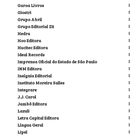
Garoa Livros
1
Giostri
1
Grupo Abril
1
Grupo Editorial Zit
1
Hedra
1
Hoo Editora
1
Hucitec Editora
1
Ideal Records
1
Imprensa Oficial do Estado de São Paulo
1
INM Editora
1
Insígnia Editorial
1
Instituto Moreira Salles
1
Integrare
1
J.J. Carol
1
Jambô Editora
1
Lazuli
1
Letra Capital Editora
1
Língua Geral
1
Lipel
1