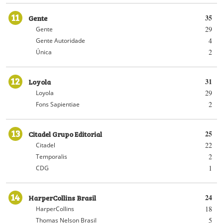
11
Gente
35
29
Gente
4
Gente Autoridade
2
Única
12
Loyola
31
29
Loyola
2
Fons Sapientiae
13
Citadel Grupo Editorial
25
22
Citadel
2
Temporalis
1
CDG
14
HarperCollins Brasil
24
18
HarperCollins
5
Thomas Nelson Brasil