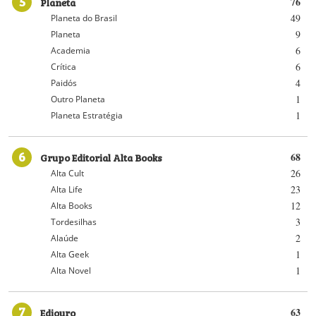
5
Planeta
76
49
Planeta do Brasil
9
Planeta
6
Academia
6
Crítica
4
Paidós
1
Outro Planeta
1
Planeta Estratégia
6
Grupo Editorial Alta Books
68
26
Alta Cult
23
Alta Life
12
Alta Books
3
Tordesilhas
2
Alaúde
1
Alta Geek
1
Alta Novel
7
Ediouro
63