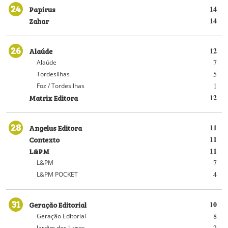
24
Papirus
14
Zahar
14
26
Alaúde
12
7
Alaúde
5
Tordesilhas
1
Foz / Tordesilhas
Matrix Editora
12
28
Angelus Editora
11
Contexto
11
L&PM
11
7
L&PM
4
L&PM POCKET
31
Geração Editorial
10
8
Geração Editorial
2
Jardim dos Livros