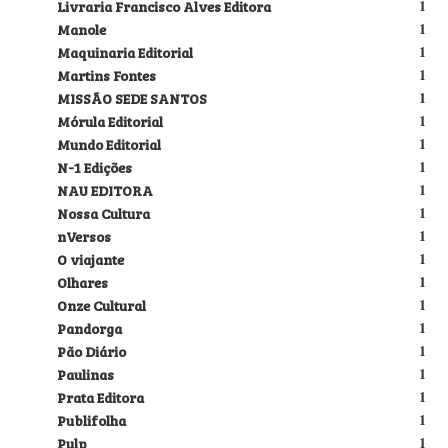
Livraria Francisco Alves Editora
1
Manole
1
Maquinaria Editorial
1
Martins Fontes
1
MISSÃO SEDE SANTOS
1
Mórula Editorial
1
Mundo Editorial
1
N-1 Edições
1
NAU EDITORA
1
Nossa Cultura
1
nVersos
1
O viajante
1
Olhares
1
Onze Cultural
1
Pandorga
1
Pão Diário
1
Paulinas
1
Prata Editora
1
Publifolha
1
Pulp
1