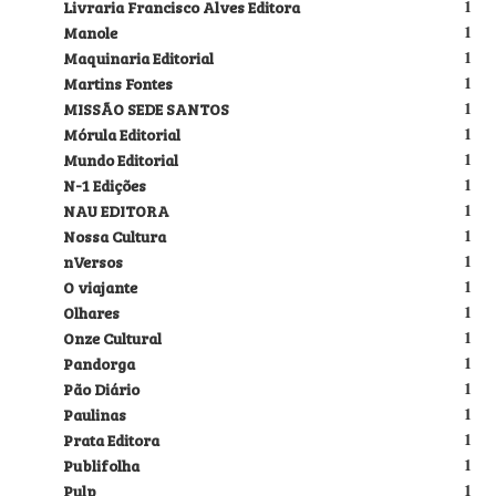
Livraria Francisco Alves Editora
1
Manole
1
Maquinaria Editorial
1
Martins Fontes
1
MISSÃO SEDE SANTOS
1
Mórula Editorial
1
Mundo Editorial
1
N-1 Edições
1
NAU EDITORA
1
Nossa Cultura
1
nVersos
1
O viajante
1
Olhares
1
Onze Cultural
1
Pandorga
1
Pão Diário
1
Paulinas
1
Prata Editora
1
Publifolha
1
Pulp
1