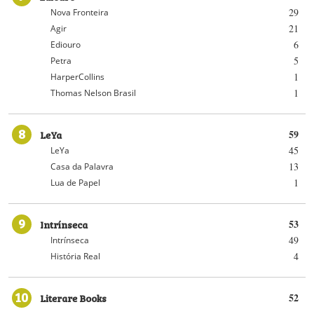
29
Nova Fronteira
21
Agir
6
Ediouro
5
Petra
1
HarperCollins
1
Thomas Nelson Brasil
8
LeYa
59
45
LeYa
13
Casa da Palavra
1
Lua de Papel
9
Intrínseca
53
49
Intrínseca
4
História Real
10
Literare Books
52