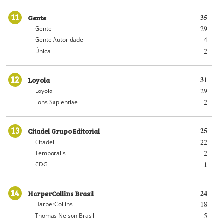
11
Gente
35
29
Gente
4
Gente Autoridade
2
Única
12
Loyola
31
29
Loyola
2
Fons Sapientiae
13
Citadel Grupo Editorial
25
22
Citadel
2
Temporalis
1
CDG
14
HarperCollins Brasil
24
18
HarperCollins
5
Thomas Nelson Brasil