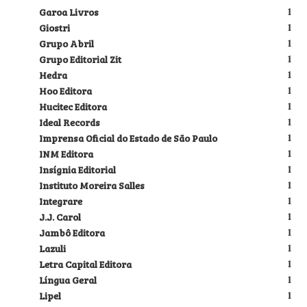
Garoa Livros
1
Giostri
1
Grupo Abril
1
Grupo Editorial Zit
1
Hedra
1
Hoo Editora
1
Hucitec Editora
1
Ideal Records
1
Imprensa Oficial do Estado de São Paulo
1
INM Editora
1
Insígnia Editorial
1
Instituto Moreira Salles
1
Integrare
1
J.J. Carol
1
Jambô Editora
1
Lazuli
1
Letra Capital Editora
1
Língua Geral
1
Lipel
1