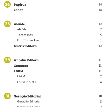
24
Papirus
14
Zahar
14
26
Alaúde
12
7
Alaúde
5
Tordesilhas
1
Foz / Tordesilhas
Matrix Editora
12
28
Angelus Editora
11
Contexto
11
L&PM
11
7
L&PM
4
L&PM POCKET
31
Geração Editorial
10
8
Geração Editorial
2
Jardim dos Livros