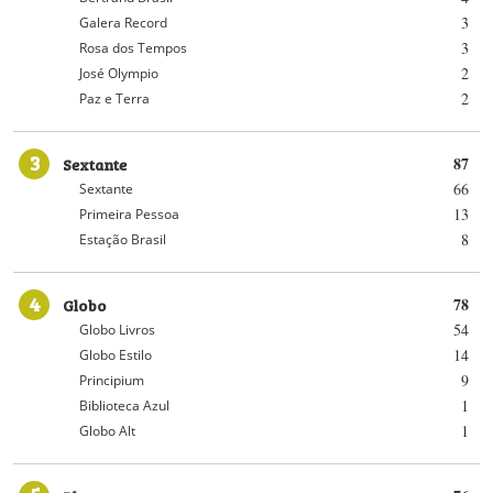
3
Galera Record
3
Rosa dos Tempos
2
José Olympio
2
Paz e Terra
3
Sextante
87
66
Sextante
13
Primeira Pessoa
8
Estação Brasil
4
Globo
78
54
Globo Livros
14
Globo Estilo
9
Principium
1
Biblioteca Azul
1
Globo Alt