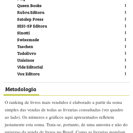
Queen Books
1
Rubra Editora
1
Satolep Press
1
SESI-SP Editora
1
Sinotti
1
Swissmade
1
Taschen
1
Todolivro
1
Unisinos
1
Vide Editorial
1
Vox Editora
1
Metodologia
O ranking de livros mais vendidos é elaborado a partir da soma
simples das vendas de todas as livrarias consultadas (ver quadro
ao lado). Os números e gráficos aqui apresentados refletem
justamente esta soma. Trata-se, portanto, de uma amostra e não do
universo da venda de livros no Brasil. Como as livrarias mandam