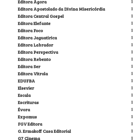
Editora Ágora
1
Editora Apostolado da Divina Misericórdia
1
Editora Central Gospel
1
Editora Elefante
1
Editora Foco
1
Editora Jaguatirica
1
Editora Labrador
1
Editora Perspectiva
1
Editora Rebento
1
Editora Ser
1
Editora Vitrola
1
EDUFBA
1
Elsevier
1
Escala
1
Escrituras
1
Évora
1
Expomus
1
FGV Editora
1
G. Ermakoff Casa Editorial
1
G7 Cinema
1