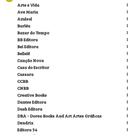
Arte e Vida
1
Ave Maria
1
Azulsol
1
Barléu
1
Bazar do Tempo
1
BB Editora
1
Bei Editora
1
Bellelê
1
Canção Nova
1
Casa do Escritor
1
Cassara
1
CCBB
1
CNBB
1
Creative Books
1
Dantes Editora
1
Dash Editora
1
DBA - Dorea Books And Art Artes Gráficas
1
Dendrix
1
Editora 34
1