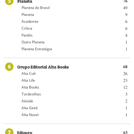
5
Planeta
76
49
Planeta do Brasil
9
Planeta
6
Academia
6
Crítica
4
Paidós
1
Outro Planeta
1
Planeta Estratégia
6
Grupo Editorial Alta Books
68
26
Alta Cult
23
Alta Life
12
Alta Books
3
Tordesilhas
2
Alaúde
1
Alta Geek
1
Alta Novel
7
Ediouro
63