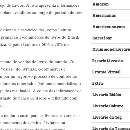
Amazon
ejo de Livros. A lista apresenta informações
emplares vendidos ao longo do período de sete
Americanas
Americanas.com
dicionais e estabelecidas, como Leitura,
s principais e-commerces de livros do Brasil,
Carrefour
za. O painel cobre de 60% a 70% do
Drummond Livrari
Escariz Livraria
amento de vendas de livros do mundo. Os
 “caixa” de livrarias, e-commerces e
Estante Virtual
m por um rigoroso processo de controle de
Extra
s números reportados (volume comercializado
ega dos resultados. A coleta das informações é
Livraria Bidóia
 formato de banco de dados – refletindo com
al.
Livraria Cultura
nenhum custo para as livrarias e varejistas,
Livraria da Tag
no tratamento dos dados. Livrarias ou
Livraria da Traves
 Nielsen BookScan de forma gratuita.