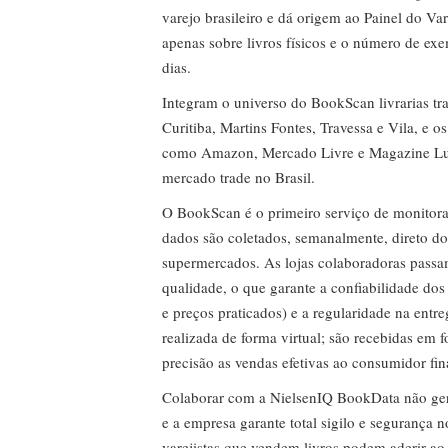
varejo brasileiro e dá origem ao Painel do Var
apenas sobre livros físicos e o número de ex
dias.
Integram o universo do BookScan livrarias tra
Curitiba, Martins Fontes, Travessa e Vila, e o
como Amazon, Mercado Livre e Magazine Lui
mercado trade no Brasil.
O BookScan é o primeiro serviço de monitor
dados são coletados, semanalmente, direto do
supermercados. As lojas colaboradoras passa
qualidade, o que garante a confiabilidade do
e preços praticados) e a regularidade na entr
realizada de forma virtual; são recebidas em
precisão as vendas efetivas ao consumidor fin
Colaborar com a NielsenIQ BookData não gera 
e a empresa garante total sigilo e segurança 
varejistas que vendem livros podem aderir ao