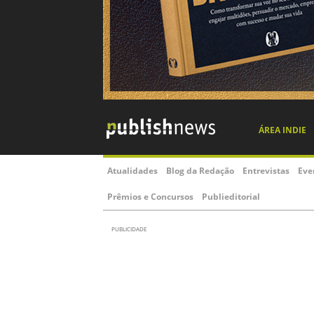
ÁREA INDIE
Atualidades
Blog da Redação
Entrevistas
Eve
Prêmios e Concursos
Publieditorial
PUBLICIDADE