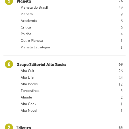
5
Planeta
76
49
Planeta do Brasil
9
Planeta
6
Academia
6
Crítica
4
Paidós
1
Outro Planeta
1
Planeta Estratégia
6
Grupo Editorial Alta Books
68
26
Alta Cult
23
Alta Life
12
Alta Books
3
Tordesilhas
2
Alaúde
1
Alta Geek
1
Alta Novel
7
Ediouro
63