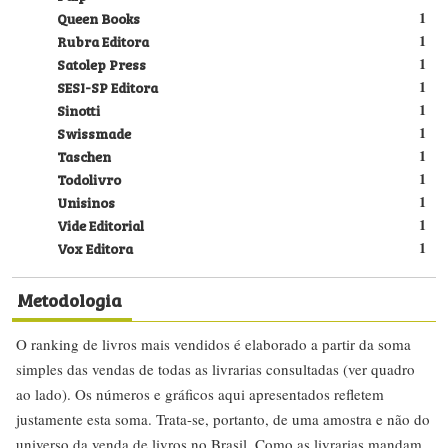
Queen Books
1
Rubra Editora
1
Satolep Press
1
SESI-SP Editora
1
Sinotti
1
Swissmade
1
Taschen
1
Todolivro
1
Unisinos
1
Vide Editorial
1
Vox Editora
1
Metodologia
O ranking de livros mais vendidos é elaborado a partir da soma
simples das vendas de todas as livrarias consultadas (ver quadro
ao lado). Os números e gráficos aqui apresentados refletem
justamente esta soma. Trata-se, portanto, de uma amostra e não do
universo da venda de livros no Brasil. Como as livrarias mandam