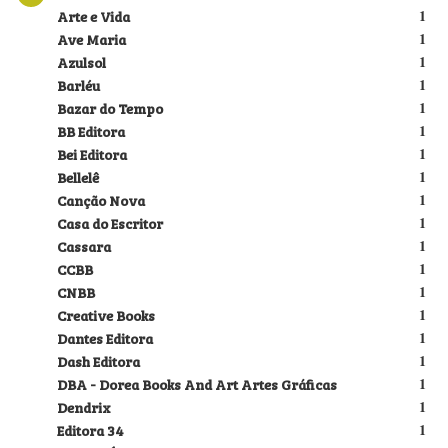
Arte e Vida
1
Ave Maria
1
Azulsol
1
Barléu
1
Bazar do Tempo
1
BB Editora
1
Bei Editora
1
Bellelê
1
Canção Nova
1
Casa do Escritor
1
Cassara
1
CCBB
1
CNBB
1
Creative Books
1
Dantes Editora
1
Dash Editora
1
DBA - Dorea Books And Art Artes Gráficas
1
Dendrix
1
Editora 34
1