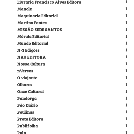
Livraria Francisco Alves Editora
1
Manole
1
Maquinaria Editorial
1
Martins Fontes
1
MISSÃO SEDE SANTOS
1
Mórula Editorial
1
Mundo Editorial
1
N-1 Edições
1
NAU EDITORA
1
Nossa Cultura
1
nVersos
1
O viajante
1
Olhares
1
Onze Cultural
1
Pandorga
1
Pão Diário
1
Paulinas
1
Prata Editora
1
Publifolha
1
Pulp
1