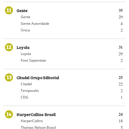
11
Gente
35
29
Gente
4
Gente Autoridade
2
Única
12
Loyola
31
29
Loyola
2
Fons Sapientiae
13
Citadel Grupo Editorial
25
22
Citadel
2
Temporalis
1
CDG
14
HarperCollins Brasil
24
18
HarperCollins
5
Thomas Nelson Brasil