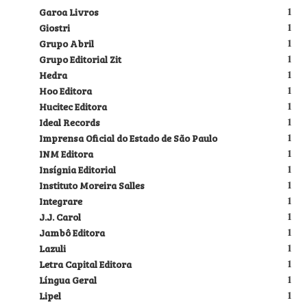
Garoa Livros
1
Giostri
1
Grupo Abril
1
Grupo Editorial Zit
1
Hedra
1
Hoo Editora
1
Hucitec Editora
1
Ideal Records
1
Imprensa Oficial do Estado de São Paulo
1
INM Editora
1
Insígnia Editorial
1
Instituto Moreira Salles
1
Integrare
1
J.J. Carol
1
Jambô Editora
1
Lazuli
1
Letra Capital Editora
1
Língua Geral
1
Lipel
1