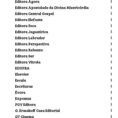
Editora Ágora
1
Editora Apostolado da Divina Misericórdia
1
Editora Central Gospel
1
Editora Elefante
1
Editora Foco
1
Editora Jaguatirica
1
Editora Labrador
1
Editora Perspectiva
1
Editora Rebento
1
Editora Ser
1
Editora Vitrola
1
EDUFBA
1
Elsevier
1
Escala
1
Escrituras
1
Évora
1
Expomus
1
FGV Editora
1
G. Ermakoff Casa Editorial
1
G7 Cinema
1