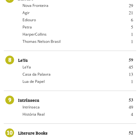
29
Nova Fronteira
21
Agir
6
Ediouro
5
Petra
1
HarperCollins
1
Thomas Nelson Brasil
8
LeYa
59
45
LeYa
13
Casa da Palavra
1
Lua de Papel
9
Intrínseca
53
49
Intrínseca
4
História Real
10
Literare Books
52