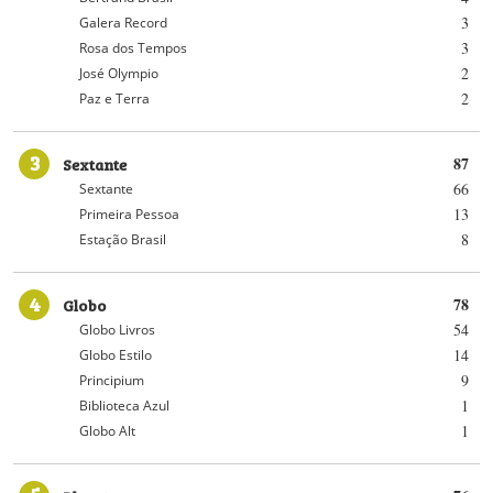
3
Galera Record
3
Rosa dos Tempos
2
José Olympio
2
Paz e Terra
3
Sextante
87
66
Sextante
13
Primeira Pessoa
8
Estação Brasil
4
Globo
78
54
Globo Livros
14
Globo Estilo
9
Principium
1
Biblioteca Azul
1
Globo Alt