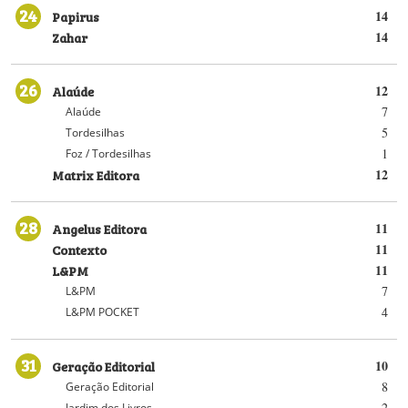
24
Papirus
14
Zahar
14
26
Alaúde
12
7
Alaúde
5
Tordesilhas
1
Foz / Tordesilhas
Matrix Editora
12
28
Angelus Editora
11
Contexto
11
L&PM
11
7
L&PM
4
L&PM POCKET
31
Geração Editorial
10
8
Geração Editorial
2
Jardim dos Livros