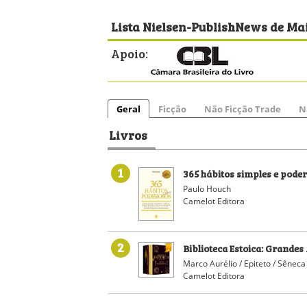
Lista Nielsen-PublishNews de Mai
Apoio:
Geral
Ficção
Não Ficção Trade
N
Livros
1
365 hábitos simples e pode
Paulo Houch
Camelot Editora
2
Biblioteca Estoica: Grandes
Marco Aurélio / Epiteto / Sêneca
Camelot Editora