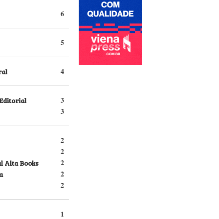
6
5
ral
4
Editorial
3
3
2
2
l Alta Books
2
a
2
2
1