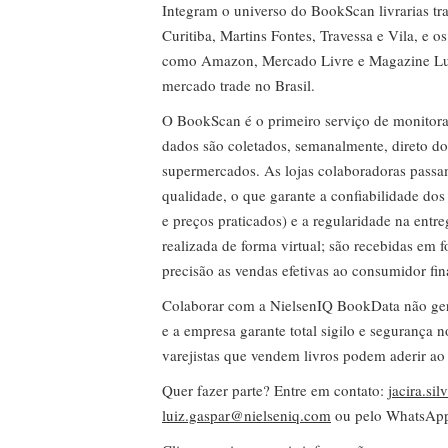
Integram o universo do BookScan livrarias tra
Curitiba, Martins Fontes, Travessa e Vila, e o
como Amazon, Mercado Livre e Magazine Lui
mercado trade no Brasil.
O BookScan é o primeiro serviço de monitor
dados são coletados, semanalmente, direto do
supermercados. As lojas colaboradoras passa
qualidade, o que garante a confiabilidade do
e preços praticados) e a regularidade na entr
realizada de forma virtual; são recebidas em
precisão as vendas efetivas ao consumidor fin
Colaborar com a NielsenIQ BookData não gera 
e a empresa garante total sigilo e segurança 
varejistas que vendem livros podem aderir ao
Quer fazer parte? Entre em contato:
jacira.si
luiz.gaspar@nielseniq.com
ou pelo WhatsA