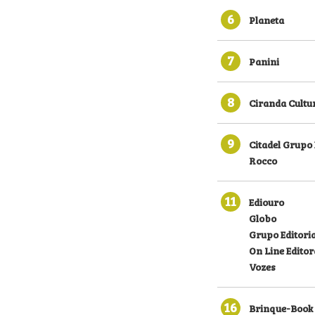
6
Planeta
7
Panini
8
Ciranda Cultu
9
Citadel Grupo 
Rocco
11
Ediouro
Globo
Grupo Editoria
On Line Editor
Vozes
16
Brinque-Book