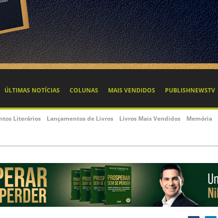
ÚLTIMAS NOTÍCIAS
COLUNAS
MAIS VENDIDOS
PUBLISHNEWSTV
ntos Literários
Lançamentos de Livros
Livros Mais Vendidos
Memória