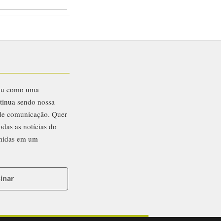
eu como uma
ntinua sendo nossa
 de comunicação. Quer
odas as notícias do
midas em um
inar