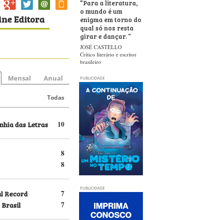
“
Para a literatura,
o mundo é um
ine Editora
enigma em torno do
qual só nos resta
girar e dançar.
”
JOSÉ CASTELLO
Crítico literário e escritor
brasileiro
Mensal
Anual
PUBLICIDADE
Todas
hia das Letras
10
8
8
PUBLICIDADE
al Record
7
 Brasil
7