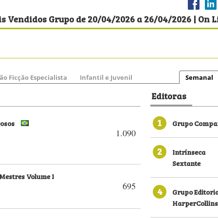
s Vendidos Grupo de 20/04/2026 a 26/04/2026 | On L
ão Ficção Especialista
Infantil e Juvenil
Semanal
Editoras
1
rosos
Grupo Compan
1.090
2
Intrínseca
Sextante
 Mestres Volume I
695
4
Grupo Editori
HarperCollins