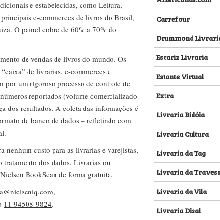
dicionais e estabelecidas, como Leitura,
s principais e-commerces de livros do Brasil,
Carrefour
za. O painel cobre de 60% a 70% do
Drummond Livrari
Escariz Livraria
amento de vendas de livros do mundo. Os
 “caixa” de livrarias, e-commerces e
Estante Virtual
m por um rigoroso processo de controle de
Extra
s números reportados (volume comercializado
ega dos resultados. A coleta das informações é
Livraria Bidóia
 formato de banco de dados – refletindo com
al.
Livraria Cultura
nenhum custo para as livrarias e varejistas,
Livraria da Tag
no tratamento dos dados. Livrarias ou
Livraria da Traves
 Nielsen BookScan de forma gratuita.
Livraria da Vila
lva@nielseniq.com
,
pp
11 94508-9824
.
Livraria Disal