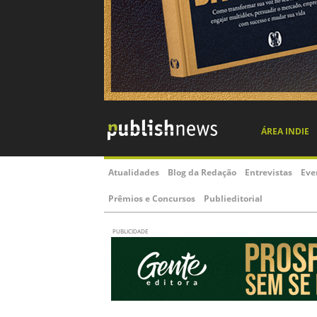
ÁREA INDIE
Atualidades
Blog da Redação
Entrevistas
Eve
Prêmios e Concursos
Publieditorial
PUBLICIDADE